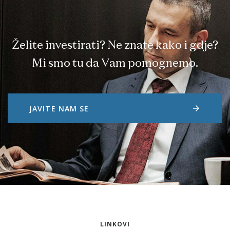
Želite investirati? Ne znate kako i gdje?
Mi smo tu da Vam pomognemo.
arrow_forward
JAVITE NAM SE
LINKOVI