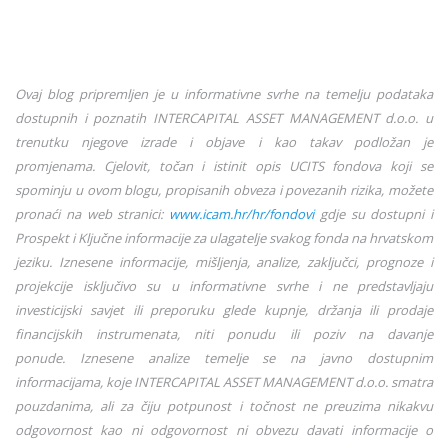
Ovaj blog pripremljen je u informativne svrhe na temelju podataka
dostupnih i poznatih INTERCAPITAL ASSET MANAGEMENT d.o.o. u
trenutku njegove izrade i objave i kao takav podložan je
promjenama. Cjelovit, točan i istinit opis UCITS fondova koji se
spominju u ovom blogu, propisanih obveza i povezanih rizika, možete
pronaći na web stranici:
www.icam.hr/hr/fondovi
gdje su dostupni i
Prospekt i Ključne informacije za ulagatelje svakog fonda na hrvatskom
jeziku. Iznesene informacije, mišljenja, analize, zaključci, prognoze i
projekcije isključivo su u informativne svrhe i ne predstavljaju
investicijski savjet ili preporuku glede kupnje, držanja ili prodaje
financijskih instrumenata, niti ponudu ili poziv na davanje
ponude. Iznesene analize temelje se na javno dostupnim
informacijama, koje INTERCAPITAL ASSET MANAGEMENT d.o.o. smatra
pouzdanima, ali za čiju potpunost i točnost ne preuzima nikakvu
odgovornost kao ni odgovornost ni obvezu davati informacije o