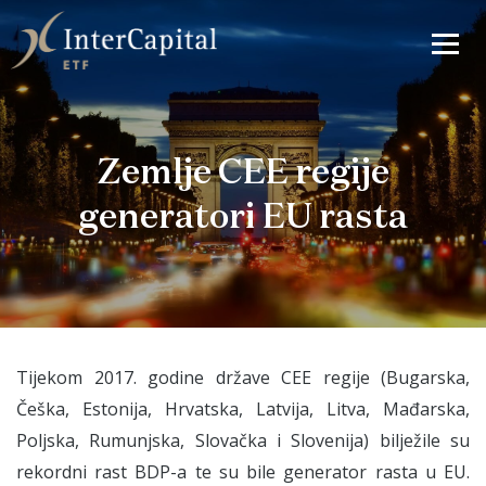
Zemlje CEE regije
generatori EU rasta
Tijekom 2017. godine države CEE regije (Bugarska,
Češka, Estonija, Hrvatska, Latvija, Litva, Mađarska,
Poljska, Rumunjska, Slovačka i Slovenija) bilježile su
rekordni rast BDP-a te su bile generator rasta u EU.