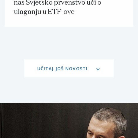
nas Svjetsko prvenstvo uči o
ulaganju u ETF-ove
UČITAJ JOŠ NOVOSTI
arrow_downward