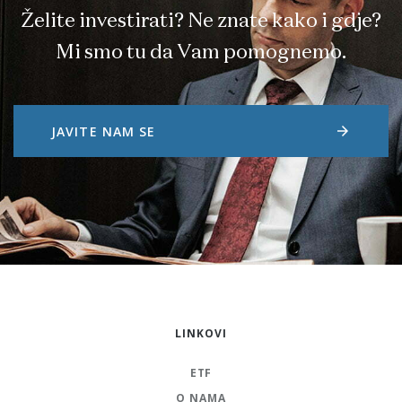
Želite investirati? Ne znate kako i gdje?
Mi smo tu da Vam pomognemo.
arrow_forward
JAVITE NAM SE
LINKOVI
ETF
O NAMA