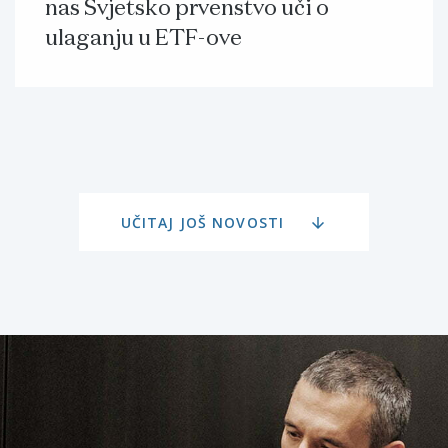
nas Svjetsko prvenstvo uči o
ulaganju u ETF-ove
UČITAJ JOŠ NOVOSTI
arrow_downward