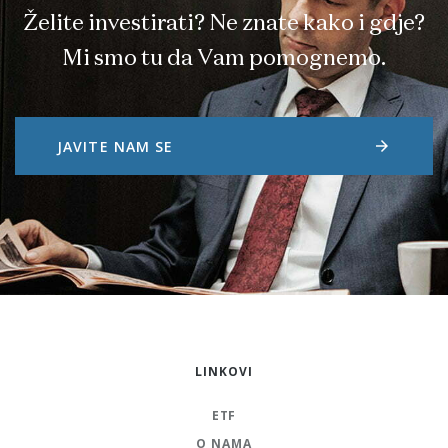
Želite investirati? Ne znate kako i gdje?
Mi smo tu da Vam pomognemo.
arrow_forward
JAVITE NAM SE
LINKOVI
ETF
O NAMA