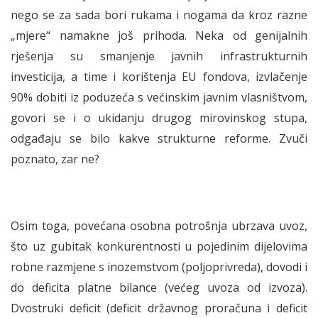
nego se za sada bori rukama i nogama da kroz razne
„mjere“ namakne još prihoda. Neka od genijalnih
rješenja su smanjenje javnih infrastrukturnih
investicija, a time i korištenja EU fondova, izvlačenje
90% dobiti iz poduzeća s većinskim javnim vlasništvom,
govori se i o ukidanju drugog mirovinskog stupa,
odgađaju se bilo kakve strukturne reforme. Zvuči
poznato, zar ne?
Osim toga, povećana osobna potrošnja ubrzava uvoz,
što uz gubitak konkurentnosti u pojedinim dijelovima
robne razmjene s inozemstvom (poljoprivreda), dovodi i
do deficita platne bilance (većeg uvoza od izvoza).
Dvostruki deficit (deficit državnog proračuna i deficit