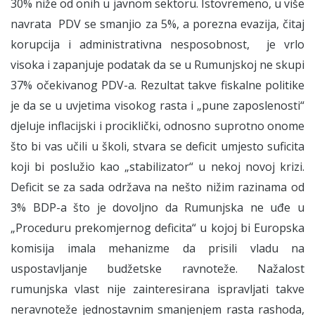
30% niže od onih u javnom sektoru. Istovremeno, u više
navrata PDV se smanjio za 5%, a porezna evazija, čitaj
korupcija i administrativna nesposobnost, je vrlo
visoka i zapanjuje podatak da se u Rumunjskoj ne skupi
37% očekivanog PDV-a. Rezultat takve fiskalne politike
je da se u uvjetima visokog rasta i „pune zaposlenosti“
djeluje inflacijski i prociklički, odnosno suprotno onome
što bi vas učili u školi, stvara se deficit umjesto suficita
koji bi poslužio kao „stabilizator“ u nekoj novoj krizi.
Deficit se za sada održava na nešto nižim razinama od
3% BDP-a što je dovoljno da Rumunjska ne uđe u
„Proceduru prekomjernog deficita“ u kojoj bi Europska
komisija imala mehanizme da prisili vladu na
uspostavljanje budžetske ravnoteže. Nažalost
rumunjska vlast nije zainteresirana ispravljati takve
neravnoteže jednostavnim smanjenjem rasta rashoda,