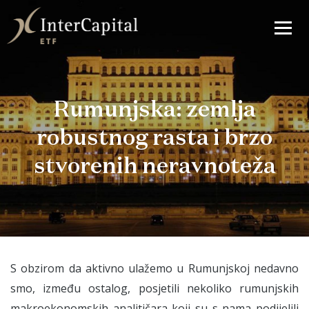
Rumunjska: zemlja
robustnog rasta i brzo
stvorenih neravnoteža
S obzirom da aktivno ulažemo u Rumunjskoj nedavno
smo, između ostalog, posjetili nekoliko rumunjskih
makroekonomskih analitičara koji su s nama podijelili