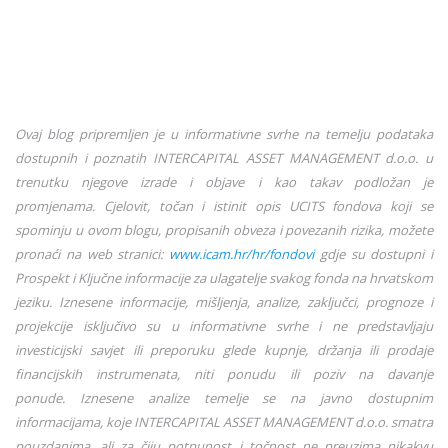
Ovaj blog pripremljen je u informativne svrhe na temelju podataka
dostupnih i poznatih INTERCAPITAL ASSET MANAGEMENT d.o.o. u
trenutku njegove izrade i objave i kao takav podložan je
promjenama. Cjelovit, točan i istinit opis UCITS fondova koji se
spominju u ovom blogu, propisanih obveza i povezanih rizika, možete
pronaći na web stranici:
www.icam.hr/hr/fondovi
gdje su dostupni i
Prospekt i Ključne informacije za ulagatelje svakog fonda na hrvatskom
jeziku. Iznesene informacije, mišljenja, analize, zaključci, prognoze i
projekcije isključivo su u informativne svrhe i ne predstavljaju
investicijski savjet ili preporuku glede kupnje, držanja ili prodaje
financijskih instrumenata, niti ponudu ili poziv na davanje
ponude. Iznesene analize temelje se na javno dostupnim
informacijama, koje INTERCAPITAL ASSET MANAGEMENT d.o.o. smatra
pouzdanima, ali za čiju potpunost i točnost ne preuzima nikakvu