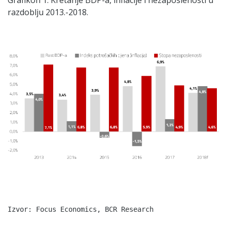
Grafikon 1. Kretanje BDP-a, inflacije i nezaposlenosti u
razdoblju 2013.-2018.