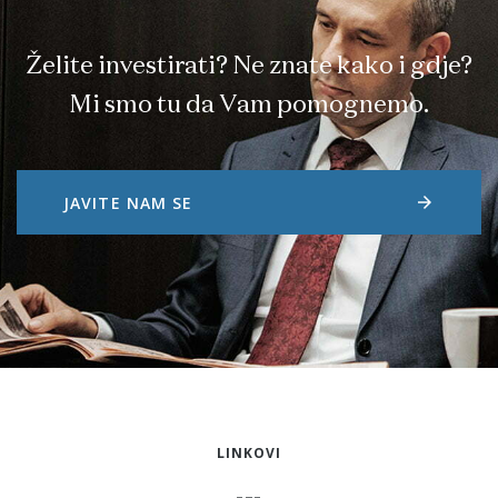
Želite investirati? Ne znate kako i gdje?
Mi smo tu da Vam pomognemo.
arrow_forward
JAVITE NAM SE
LINKOVI