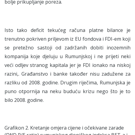
bolje prikupljanje poreza.
Isto tako deficit tekućeg računa platne bilance je
trenutno pokriven priljevom iz EU fondova i FDI-em koji
se pretežno sastoji od zadržanih dobiti inozemnih
kompanija koje djeluju u Rumunjskoj i ne prijeti neki
veći odljev stranog kapitala jer je FDI ionako na niskoj
razini,. Građanstvo i banke također nisu zadužene za
razliku od 2008. godine. Drugim riječima, Rumunjska je
puno otpornija na neku buduću krizu nego što je to
bilo 2008. godine.
Grafikon 2. Kretanje omjera cijene i očekivane zarade
(FWD P/E ratio) rumunjskog dioničkog indeksa BET-a i