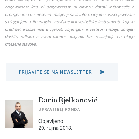
odgovornost kao ni odgovornost ni obvezu davati informacije o
promjenama u iznesenim mišljenjima ili informacijama. Rizici povezani
s ulaganjem u financijske, novčane ili investicijske instrumente koji su
predmet analize nisu u cijelosti objašnjeni. Investitori trebaju donijeti
vlastitu odluku o eventualnom ulaganju bez oslanjanja na blogu
iznesene stavove.
PRIJAVITE SE NA NEWSLETTER
send
Dario Bjelkanović
UPRAVITELJ FONDA
Objavljeno
20. rujna 2018.