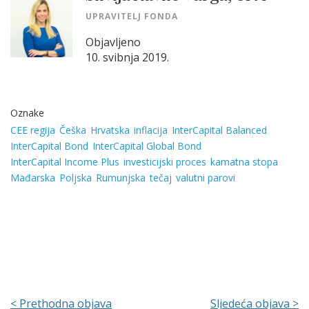
UPRAVITELJ FONDA
Objavljeno
10. svibnja 2019.
Oznake
CEE regija
Češka
Hrvatska
inflacija
InterCapital Balanced
InterCapital Bond
InterCapital Global Bond
InterCapital Income Plus
investicijski proces
kamatna stopa
Mađarska
Poljska
Rumunjska
tečaj
valutni parovi
< Prethodna objava
Sljedeća objava >