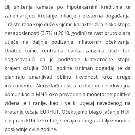
cilj sniženja kamate po hipotekarnim kreditima te
zanemarujući kretanje inflacije i eksterna događanja.
Tržište rada koje duže vrijeme karakterizira niska stopa
nezaposlenosti (3,7% u 2018. godini) te rast bruto plaća
utječe na daljnje podizanje inflatornih očekivanja.
Unatoč tome, centralna banka zauzima blaži ton
naglašavajući da je podizanje kratkoročne stope
krajem ožujka 2019. godine izniman događaj te da
planiraju smanjivati obilnu likvidnost kroz druge
instrumente. Neusklađenost s ciklusom i nedovoljna
komunikacija MNB oko provođenja monetarne politike
viđena je i ranije, kao i veliki utjecaj navedenog na
kretanje tečaja EURHUF. Očekujemo blago jačanje HUF
naspram EUR te kretanje tečaja u rangu zabilježenom u
posljednje dvije godine.