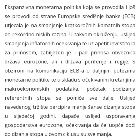
Ekspanzivna monetarna politika koja se provodila i još
se provodi od strane Europske središnje banke (ECB)
utjecala je na smanjenje kratkoročnih kamatnih stopa
do rekordno niskih razina. U takvom okruženju, uslijed
smanjenja inflatornih očekivanja te uz apetit investitora
za prinosom, zabilježen je i pad prinosa obveznica
država eurozone, ali i država periferije i regije. S
obzirom na komunikaciju ECB-a o daljnjim potezima
monetarne politike te u skladu s očekivanim kretanjima
makroekonomskih podataka, početak podizanja
referentnih stopa se pomiče sve dalje. Uslijed
navedenog tržište percipira manje šanse dizanja stopa
u sljedećoj godini, dapače uslijed usporavanja
gospodarstva eurozone, očekivanja da će uopće doći
do dizanja stopa u ovom ciklusu su sve manja.