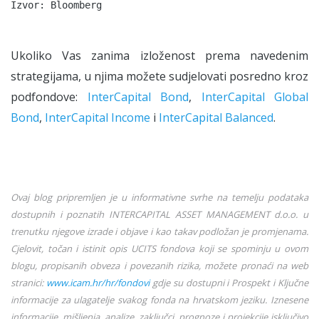
Izvor: Bloomberg
Ukoliko Vas zanima izloženost prema navedenim
strategijama, u njima možete sudjelovati posredno kroz
podfondove:
InterCapital Bond
,
InterCapital Global
Bond
,
InterCapital Income
i
InterCapital Balanced
.
Ovaj blog pripremljen je u informativne svrhe na temelju podataka
dostupnih i poznatih INTERCAPITAL ASSET MANAGEMENT d.o.o. u
trenutku njegove izrade i objave i kao takav podložan je promjenama.
Cjelovit, točan i istinit opis UCITS fondova koji se spominju u ovom
blogu, propisanih obveza i povezanih rizika, možete pronaći na web
stranici:
www.icam.hr/hr/fondovi
gdje su dostupni i Prospekt i Ključne
informacije za ulagatelje svakog fonda na hrvatskom jeziku. Iznesene
informacije, mišljenja, analize, zaključci, prognoze i projekcije isključivo