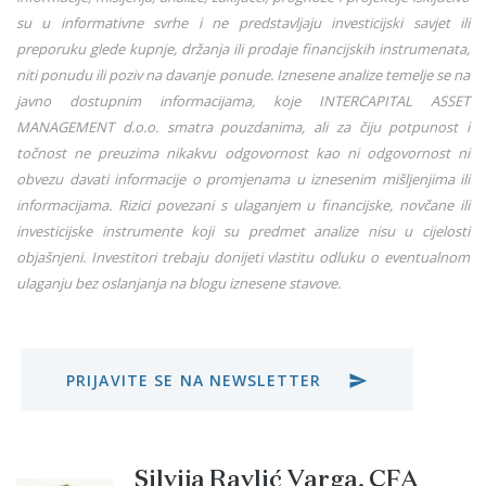
su u informativne svrhe i ne predstavljaju investicijski savjet ili
preporuku glede kupnje, držanja ili prodaje financijskih instrumenata,
niti ponudu ili poziv na davanje ponude. Iznesene analize temelje se na
javno dostupnim informacijama, koje INTERCAPITAL ASSET
MANAGEMENT d.o.o. smatra pouzdanima, ali za čiju potpunost i
točnost ne preuzima nikakvu odgovornost kao ni odgovornost ni
obvezu davati informacije o promjenama u iznesenim mišljenjima ili
informacijama. Rizici povezani s ulaganjem u financijske, novčane ili
investicijske instrumente koji su predmet analize nisu u cijelosti
objašnjeni. Investitori trebaju donijeti vlastitu odluku o eventualnom
ulaganju bez oslanjanja na blogu iznesene stavove.
PRIJAVITE SE NA NEWSLETTER
send
Silvija Ravlić Varga, CFA