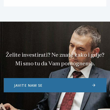
Želite investirati? Ne znate kako i gdje?
Mi smo tu da Vam pomognemo.
arrow_forward
JAVITE NAM SE