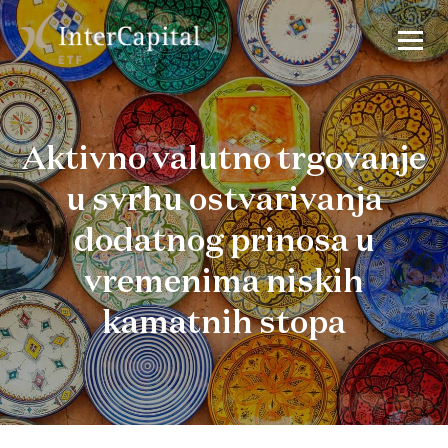
Aktivno valutno trgovanje
u svrhu ostvarivanja
dodatnog prinosa u
vremenima niskih
kamatnih stopa