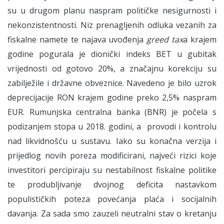
su u drugom planu naspram političke nesigurnosti i
nekonzistentnosti. Niz prenagljenih odluka vezanih za
fiskalne namete te najava uvođenja
greed tax
a krajem
godine pogurala je dionički indeks BET u gubitak
vrijednosti od gotovo 20%, a značajnu korekciju su
zabilježile i državne obveznice. Navedeno je bilo uzrok
deprecijacije RON krajem godine preko 2,5% naspram
EUR. Rumunjska centralna banka (BNR) je počela s
podizanjem stopa u 2018. godini, a provodi i kontrolu
nad likvidnošću u sustavu. Iako su konačna verzija i
prijedlog novih poreza modificirani, najveći rizici koje
investitori percipiraju su nestabilnost fiskalne politike
te produbljivanje dvojnog deficita nastavkom
populističkih poteza povećanja plaća i socijalnih
davanja. Za sada smo zauzeli neutralni stav o kretanju