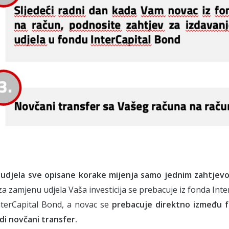
udjela sve opisane korake mijenja samo jednim zahtjev
za zamjenu udjela Vaša investicija se prebacuje iz fonda In
nterCapital Bond, a novac se
prebacuje direktno između 
adi novčani transfer.