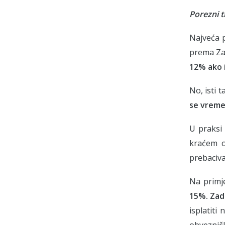
Porezni 
Najveća 
prema Za
12% ako i
No, isti
se vreme
U praksi
kraćem o
prebaciv
Na primje
15%. Zado
isplatiti
obveznič