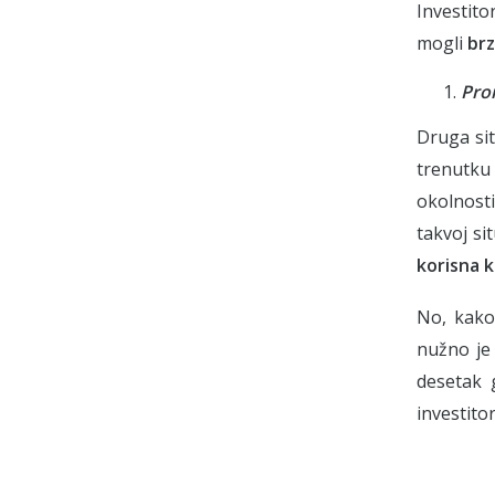
Investito
mogli
brz
Pro
Druga sit
trenutku
okolnosti
takvoj sit
korisna k
No, kako 
nužno je 
desetak 
investito