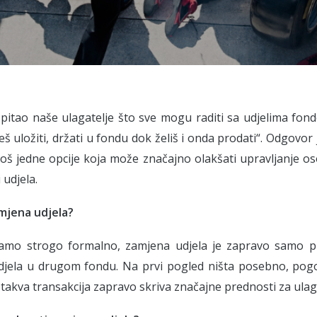
pitao naše ulagatelje što sve mogu raditi sa udjelima fon
š uložiti, držati u fondu dok želiš i onda prodati“. Odgovor je
još jedne opcije koja može značajno olakšati upravljanje os
 udjela.
amjena udjela?
amo strogo formalno, zamjena udjela je zapravo samo pr
djela u drugom fondu. Na prvi pogled ništa posebno, pogo
i takva transakcija zapravo skriva značajne prednosti za ulag