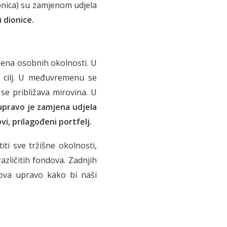
ionica) su zamjenom udjela
u dionice.
omjena osobnih okolnosti. U
i cilj. U međuvremenu se
m se približava mirovina. U
 upravo je zamjena udjela
i, prilagođeni portfelj.
iti sve tržišne okolnosti,
zličitih fondova. Zadnjih
dova upravo kako bi naši