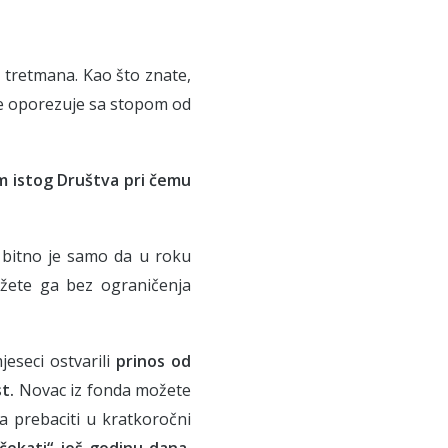
tretmana. Kao što znate,
e oporezuje sa stopom od
m istog Društva pri čemu
 bitno je samo da u roku
ožete ga bez ograničenja
jeseci ostvarili
prinos od
t.
Novac iz fonda možete
va prebaciti u kratkoročni
čekati“ još godinu dana.