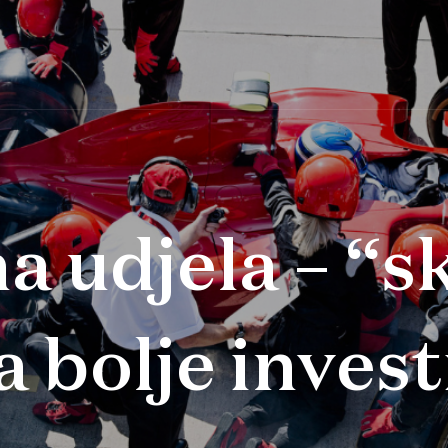
 udjela – “s
a bolje inves