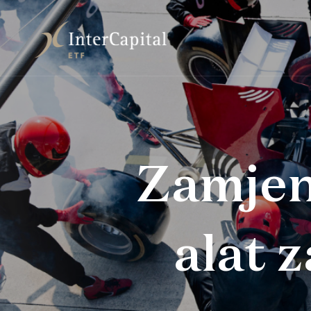
Zamjena
alat z