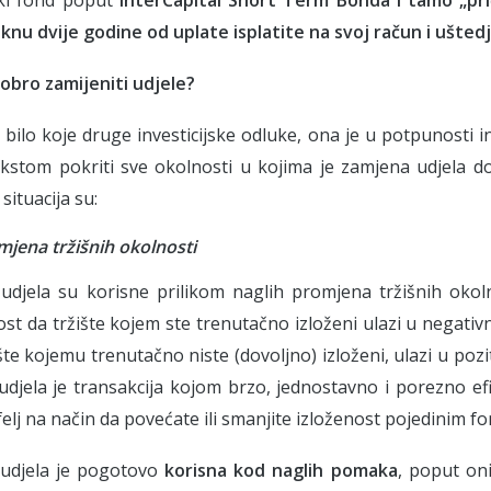
knu dvije godine od uplate isplatite na svoj račun i ušted
obro zamijeniti udjele?
 bilo koje druge investicijske odluke, ona je u potpunosti 
ekstom pokriti sve okolnosti u kojima je zamjena udjela d
situacija su:
mjena tržišnih okolnosti
djela su korisne prilikom naglih promjena tržišnih okoln
ost da tržište kojem ste trenutačno izloženi ulazi u negativni
šte kojemu trenutačno niste (dovoljno) izloženi, ulazi u pozi
djela je transakcija kojom brzo, jednostavno i porezno ef
felj na način da povećate ili smanjite izloženost pojedinim fon
udjela je pogotovo
korisna kod naglih pomaka
, poput oni