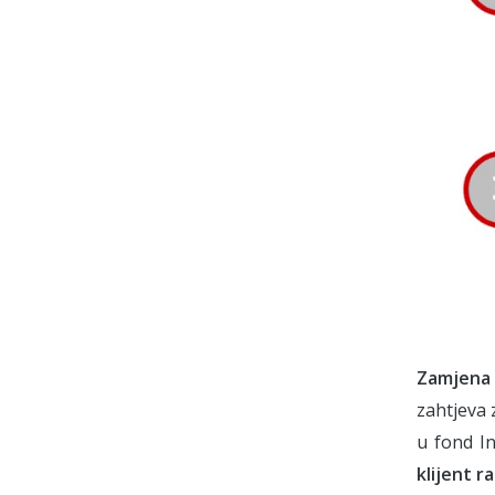
Zamjena 
zahtjeva 
u fond I
klijent r