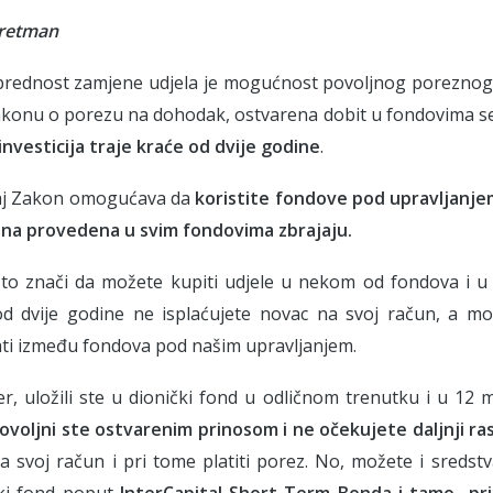
tretman
prednost zamjene udjela je mogućnost povoljnog poreznog 
konu o porezu na dohodak, ostvarena dobit u fondovima s
nvesticija traje kraće od dvije godine
.
 taj Zakon omogućava da
koristite fondove pod upravljanje
na provedena u svim fondovima zbrajaju.
 to znači da možete kupiti udjele u nekom od fondova i u
d dvije godine ne isplaćujete novac na svoj račun, a m
ati između fondova pod našim upravljanjem.
r, uložili ste u dionički fond u odličnom trenutku i u 12 m
voljni ste ostvarenim prinosom i ne očekujete daljnji ras
 na svoj račun i pri tome platiti porez. No, možete i sredst
ki fond poput
InterCapital Short Term Bonda i tamo „pri