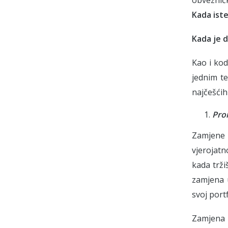
Kada iste
Kada je d
Kao i kod
jednim t
najčešćih 
Pro
Zamjene u
vjerojatn
kada trži
zamjena u
svoj port
Zamjena 