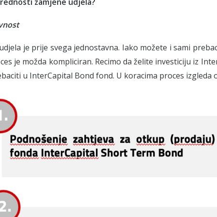
prednosti zamjene udjela?
vnost
djela je prije svega jednostavna. Iako možete i sami prebaci
ces je možda kompliciran. Recimo da želite investiciju iz In
baciti u InterCapital Bond fond. U koracima proces izgleda 