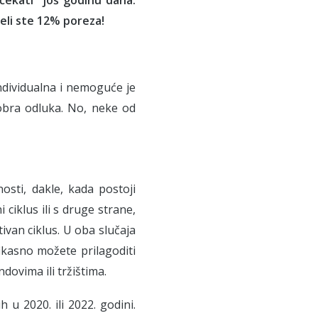
jeli ste 12% poreza!
individualna i nemoguće je
obra odluka. No, neke od
osti, dakle, kada postoji
 ciklus ili s druge strane,
tivan ciklus. U oba slučaja
ikasno možete prilagoditi
dovima ili tržištima.
h u 2020. ili 2022. godini.