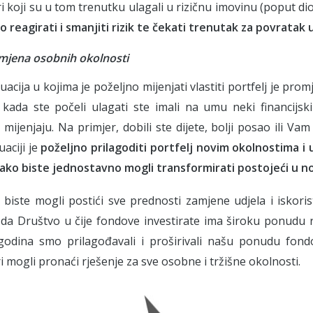
ri koji su u tom trenutku ulagali u rizičnu imovinu (poput d
o reagirati i smanjiti rizik te čekati trenutak za povratak 
mjena osobnih okolnosti
uacija u kojima je poželjno mijenjati vlastiti portfelj je pr
 kada ste počeli ulagati ste imali na umu neki financijsk
 mijenjaju. Na primjer, dobili ste dijete, bolji posao ili Va
uaciji je
poželjno prilagoditi portfelj novim okolnostima i
ako biste jednostavno mogli transformirati postojeći u nov
biste mogli postići sve prednosti zamjene udjela i iskorist
da Društvo u čije fondove investirate ima široku ponudu ra
godina smo prilagođavali i proširivali našu ponudu fon
ri mogli pronaći rješenje za sve osobne i tržišne okolnosti.