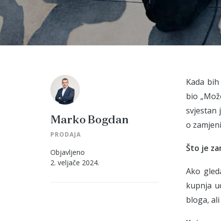
Kada bih 
bio „Može
svjestan 
Marko Bogdan
o zamjeni
PRODAJA
Što je z
Objavljeno
2. veljače 2024.
Ako gled
kupnja u
bloga, al