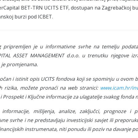
terCapital BET-TRN UCITS ETF, dostupan na Zagrebačkoj b
anskoj burzi pod ICBET.
g pripremljen je u informativne svrhe na temelju podat
ITAL ASSET MANAGEMENT d.o.o. u trenutku njegove izra
 je promjenama.
 točan i istinit opis UCITS fondova koji se spominju u ovom 
h rizika, možete pronaći na web stranici:
www.icam.hr/inve
i Prospekt i Ključne informacije za ulagatelje svakog fonda 
informacije, mišljenja, analize, zaključci, prognoze i p
vne svrhe i ne predstavljaju investicijski savjet ili preporuk
inancijskih instrumenata, niti ponudu ili poziv na davanje p