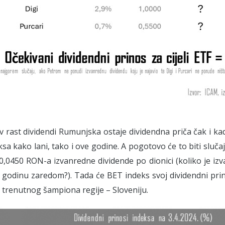
 rast dividendi Rumunjska ostaje dividendna priča čak i 
ksa kako lani, tako i ove godine. A pogotovo će to biti sl
0,0450 RON-a izvanredne dividende po dionici (koliko je iz
 godinu zaredom?). Tada će BET indeks svoj dividendni prin
 trenutnog šampiona regije – Sloveniju.