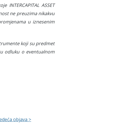
koje INTERCAPITAL ASSET
nost ne preuzima nikakvu
 promjenama u iznesenim
nstrumente koji su predmet
stitu odluku o eventualnom
jedeća objava >