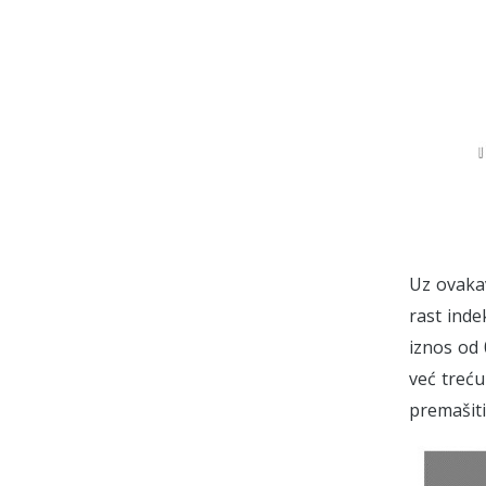
Uz ovakav
rast inde
iznos od 
već treću
premašiti