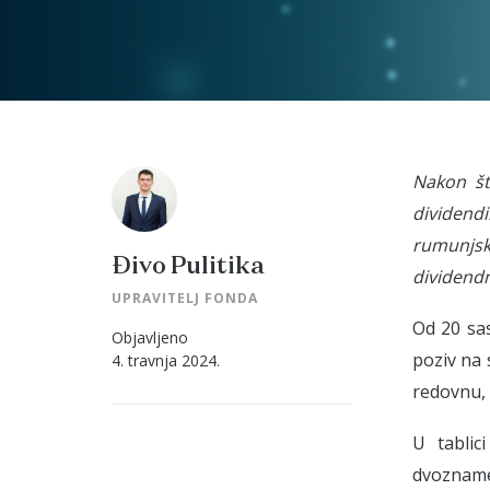
Nakon št
dividendi
rumunjsk
Đivo Pulitika
dividendn
UPRAVITELJ FONDA
Od 20 sas
Objavljeno
poziv na 
4. travnja 2024.
redovnu, 
U tablic
dvoznamen