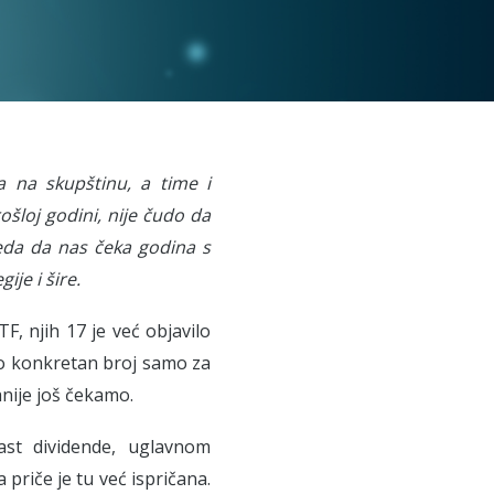
a na skupštinu, a time i
rošloj godini, nije čudo da
eda da nas čeka godina s
je i šire.
, njih 17 je već objavilo
io konkretan broj samo za
anije još čekamo.
rast dividende, uglavnom
priče je tu već ispričana.