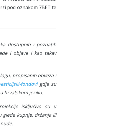
urzi pod oznakom 7BET te
aka dostupnih i poznatih
de i objave i kao takav
blogu, propisanih obveza i
sticijski-fondovi
gdje su
na hrvatskom jeziku.
rojekcije isključivo su u
u glede kupnje, držanja ili
onude.