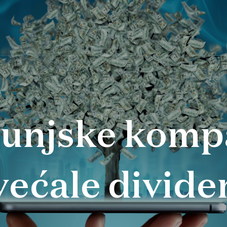
unjske kompa
većale divide