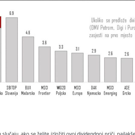
slučaju, ako se želite izložiti ovoj dividendnoj priči, najlakš