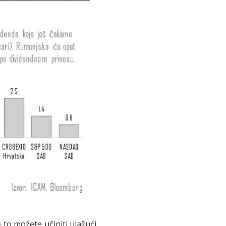
e to možete učiniti ulažući