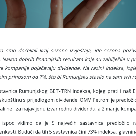
o smo dočekali kraj sezone izvještaja, ide sezona poziv
. Nakon dobrih financijskih rezultata koje su zabilježile u p
e kompanije pojačavaju dividende. Na razini indeksa, izgl
im prinosom od 7%, što bi Rumunjsku stavilo na sam vrh regi
tavnica Rumunjskog BET-TRN indeksa, kojeg prati i naš ETF
skupštinu s prijedlogom dividende, OMV Petrom je predlož
ali ne i za najavljenu izvanrednu dividendu, a 2 manje komp
i ispod vidimo da je 5 najvećih sastavnica predložilo 
kasti. Budući da tih 5 sastavnica čini 73% indeksa, glavnina 