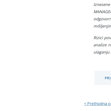
Iznesene
MANAGEME
odgovorn
mišljenji
Rizici po
analize n
ulaganju 
PR
< Prethodna o