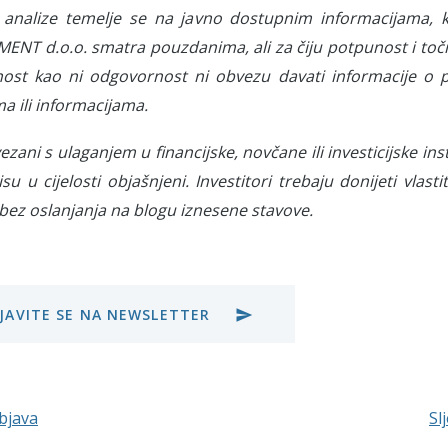
 analize temelje se na javno dostupnim informacijama, 
NT d.o.o. smatra pouzdanima, ali za čiju potpunost i toč
ost kao ni odgovornost ni obvezu davati informacije o
ma ili informacijama.
vezani s ulaganjem u financijske, novčane ili investicijske i
isu u cijelosti objašnjeni. Investitori trebaju donijeti vla
bez oslanjanja na blogu iznesene stavove.
IJAVITE SE NA NEWSLETTER
send
bjava
Sl