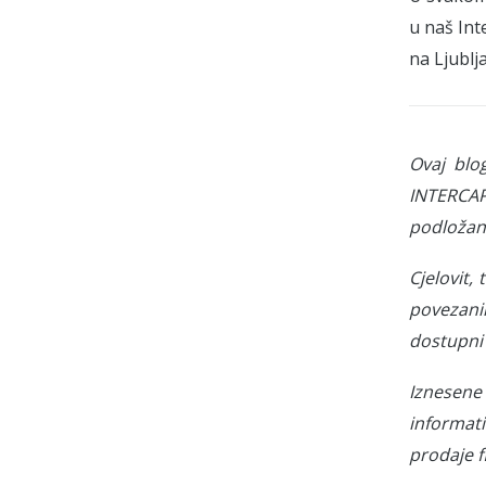
u naš In
na Ljublj
Ovaj blo
INTERCAP
podložan
Cjelovit,
povezani
dostupni 
Iznesene 
informati
prodaje f