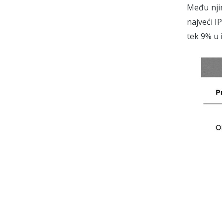
Među njim
najveći I
tek 9% u 