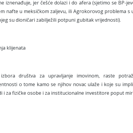
e iznenađuje, jer češće dolazi i do afera (sjetimo se BP-j
jem nafte u meksičkom zaljevu, ili Agrokorovog problema 
jeg su dioničari zabilježili potpuni gubitak vrijednosti).
nja klijenata
 izbora društva za upravljanje imovinom, raste potra
ntnosti o tome kamo se njihov novac ulaže i koje su implik
di i za fizičke osobe i za institucionalne investitore poput m