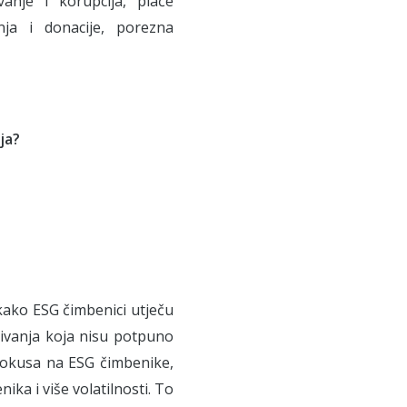
ivanje i korupcija, plaće
nja i donacije, porezna
ja?
 kako ESG čimbenici utječu
živanja koja nisu potpuno
fokusa na ESG čimbenike,
ka i više volatilnosti. To