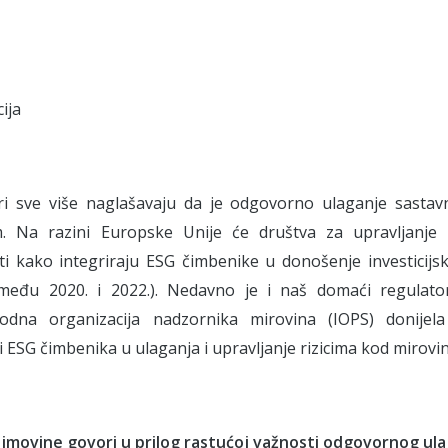
ija
ri sve više naglašavaju da je odgovorno ulaganje sastavn
. Na razini Europske Unije će društva za upravljanje
ati kako integriraju ESG čimbenike u donošenje investicijsk
među 2020. i 2022.). Nedavno je i naš domaći regulato
dna organizacija nadzornika mirovina (IOPS) donijel
ji ESG čimbenika u ulaganja i upravljanje rizicima kod mirovi
 imovine govori u prilog rastućoj važnosti odgovornog ul