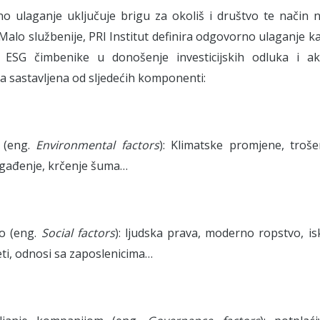
o ulaganje uključuje brigu za okoliš i društvo te način
 Malo službenije, PRI Institut definira odgovorno ulaganje ka
e ESG čimbenike u donošenje investicijskih odluka i ak
a sastavljena od sljedećih komponenti:
š (eng.
Environmental factors
): Klimatske promjene, troše
agađenje, krčenje šuma…
vo (eng.
Social factors
): ljudska prava, moderno ropstvo, is
eti, odnosi sa zaposlenicima…