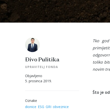
Tko god 
primijet
odgovorno
Đivo Pulitika
toliko bi
UPRAVITELJ FONDA
novim tr
Objavljeno
5. prosinca 2019.
Što je o
Oznake
dionice
ESG
GRI
obveznice