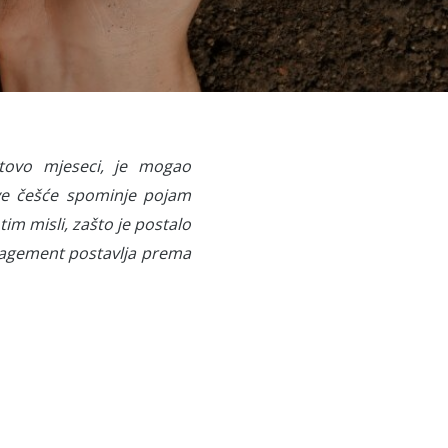
otovo mjeseci, je mogao
sve češće spominje pojam
m misli, zašto je postalo
Management postavlja prema