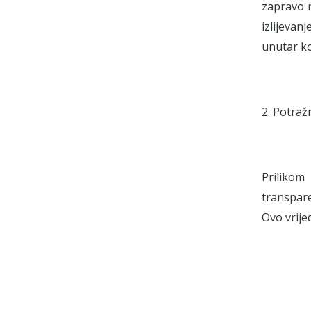
zapravo n
izlijevan
unutar ko
2. Potraž
Prilikom
transpare
Ovo vrije