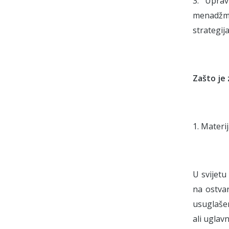
3. Upra
menadžme
strategij
Zašto je 
1. Materi
U svijetu
na ostvar
usuglaše
ali uglav