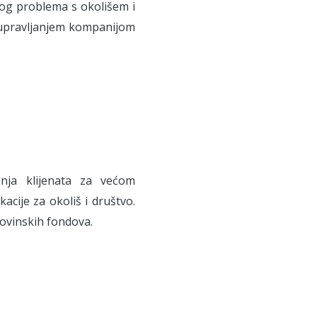
evog problema s okolišem i
s upravljanjem kompanijom
žnja klijenata za većom
acije za okoliš i društvo.
irovinskih fondova.