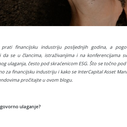
prati financijsku industriju posljednjih godina, a pog
iti da se u člancima, istraživanjima i na konferencijama 
g ulaganja, često pod skraćenicom ESG. Što se točno pod ti
tno za financijsku industriju i kako se InterCapital Asset 
endovima pročitajte u ovom blogu.
dgovorno ulaganje?