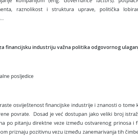
vljanje kompanijom (eng.
Governance factors
): potplać
nta, raznolikost i struktura uprave, politička lobira
a…
za financijsku industriju važna politika odgovornog ulagan
jalne posljedice
 raste osviještenost financijske industrije i znanosti o tome
ene povrate. Dosad je već dostupan jako veliki broj istra
na po pitanju direktne veze između ostvarenog prinosa i 
nom priznaju pozitivnu vezu između zanemarivanja tih čimbeni