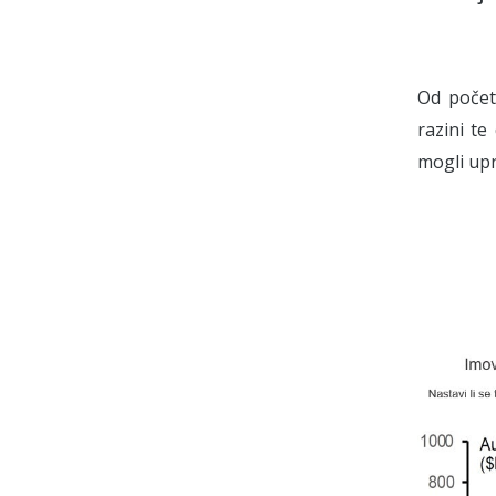
Od početk
razini te
mogli upra