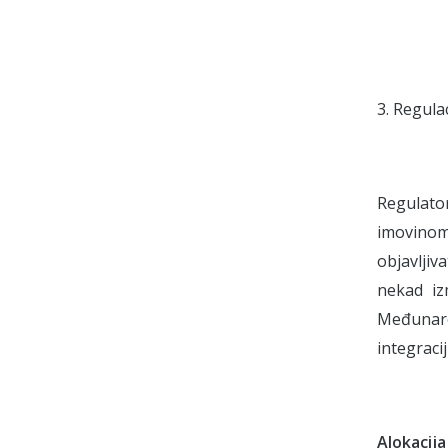
3. Regulac
Regulato
imovinom
objavljiv
nekad iz
Međunaro
integraci
Alokacija