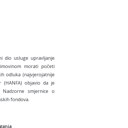
i dio usluge upravljanje
 imovinom morati početi
ih odluka (najvjerojatnije
r (HANFA) objavio da je
a Nadzorne smjernice o
nskih fondova.
aganja