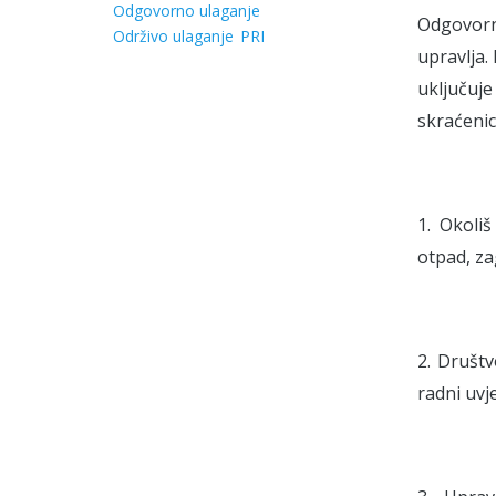
Odgovorno ulaganje
Odgovorn
Održivo ulaganje
PRI
upravlja.
uključuj
skraćenic
1. Okoli
otpad, z
2. Društ
radni uvj