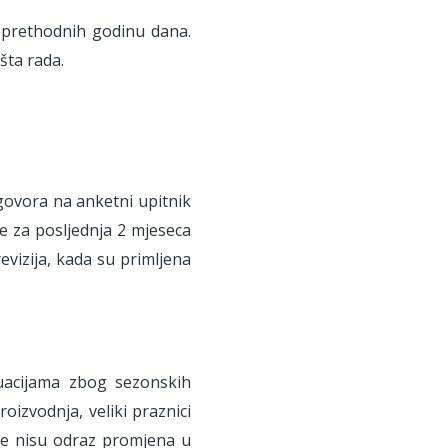
 prethodnih godinu dana.
šta rada.
dgovora na anketni upitnik
ene za posljednja 2 mjeseca
vizija, kada su primljena
tuacijama zbog sezonskih
izvodnja, veliki praznici
ije nisu odraz promjena u