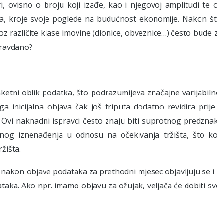
ri, ovisno o broju koji izađe, kao i njegovoj amplitudi te
ra, kroje svoje poglede na budućnost ekonomije. Nakon št
roz različite klase imovine (dionice, obveznice…) često bude
pravdano?
ketni oblik podatka, što podrazumijeva značajne varijabil
ga inicijalna objava čak još triputa dodatno revidira pri
 Ovi naknadni ispravci često znaju biti suprotnog predznak
nog iznenađenja u odnosu na očekivanja tržišta, što k
ržišta.
 nakon objave podataka za prethodni mjesec objavljuju se i
taka. Ako npr. imamo objavu za ožujak, veljača će dobiti svoj