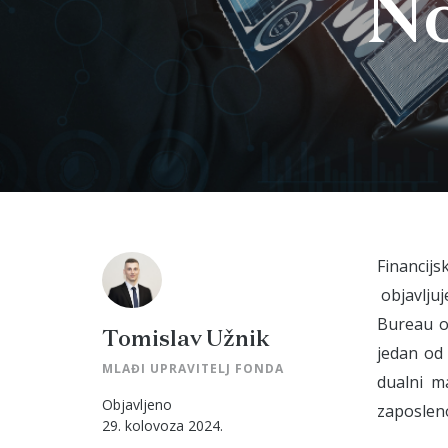
No
Financij
objavljuj
Bureau o
Tomislav Užnik
jedan od 
MLAĐI UPRAVITELJ FONDA
dualni m
Objavljeno
zaposleno
29. kolovoza 2024.