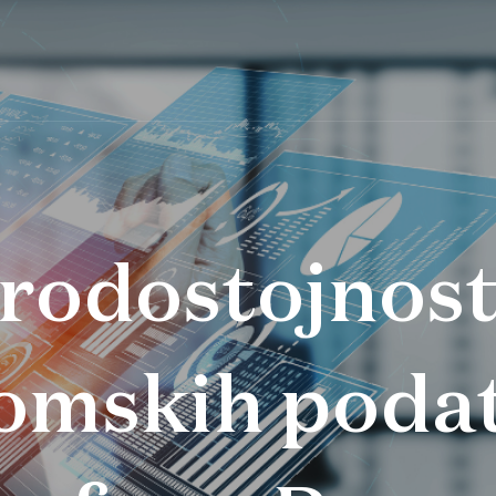
rodostojnos
omskih podat