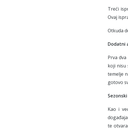
Treći is
Ovaj ispr
Otkuda do
Dodatni 
Prva dva 
koji nisu
temelje n
gotovo sv
Sezonski 
Kao i ve
događaja 
te otvara