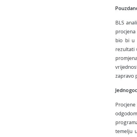
Pouzdano
BLS anal
procjena
bio bi u
rezultati
promjena
vrijedno
zapravo p
Jednogod
Procjene
odgodom)
programa
temelju 