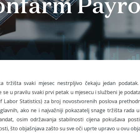
nfarm Payro
ska tržišta svaki mjesec nestrpljivo čekaju jedan podatak
e se u pravilu svaki prvi petak u mjesecu i službeni je podat
f Labor Statistics) za broj novostvorenih poslova prethod
glavnih, ako ne i najvažniji pokazatelj snage tržišta rada
andat, osim održavanja stabilnosti cijena pokušava posti
sti, što objašnjava zašto su sve oči uprte upravo u ovu obj