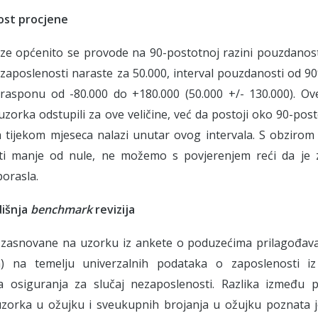
st procjene
ize općenito se provode na 90-postotnoj razini pouzdanos
 zaposlenosti naraste za 50.000, interval pouzdanosti od 
 rasponu od -80.000 do +180.000 (50.000 +/- 130.000). O
 uzorka odstupili za ove veličine, već da postoji oko 90-po
 tijekom mjeseca nalazi unutar ovog intervala. S obzirom 
sti manje od nule, ne možemo s povjerenjem reći da je 
orasla.
išnja
benchmark
revizija
 zasnovane na uzorku iz ankete o poduzećima prilagođava
 na temelju univerzalnih podataka o zaposlenosti iz 
 osiguranja za slučaj nezaposlenosti. Razlika između p
uzorka u ožujku i sveukupnih brojanja u ožujku poznata je