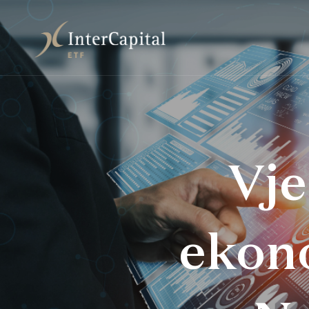
Vje
ekon