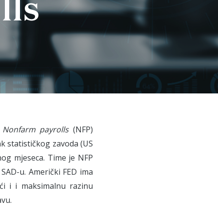
lls
.
Nonfarm payrolls
(NFP)
ak statističkog zavoda (US
nog mjeseca. Time je NFP
 u SAD-u. Američki FED ima
ći i i maksimalnu razinu
avu.