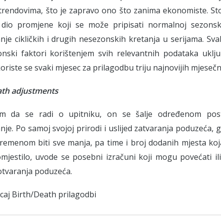
 trendovima, što je zapravo ono što zanima ekonomiste. S
a dio promjene koji se može pripisati normalnoj sezonsko
je cikličkih i drugih nesezonskih kretanja u serijama. Sva
onski faktori korištenjem svih relevantnih podataka uklju
koriste se svaki mjesec za prilagodbu triju najnovijih mjeseč
ath adjustments
m da se radi o upitniku, on se šalje određenom post
nje. Po samoj svojoj prirodi i uslijed zatvaranja poduzeća, g
remenom biti sve manja, pa time i broj dodanih mjesta koj
jestilo, uvode se posebni izračuni koji mogu povećati ili
otvaranja poduzeća.
caj Birth/Death prilagodbi