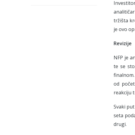
Investito
analitiča
tržišta k
je ovo o
Revizije
NFP je an
te se sto
finalnom.
od počet
reakciju t
Svaki put
seta poda
drugi.