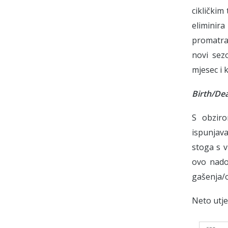
cikličkim
eliminir
promatran
novi sez
mjesec i 
Birth/De
S obziro
ispunjava
stoga s v
ovo nadom
gašenja/
Neto utje