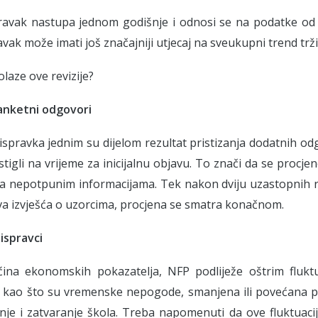
pravak nastupa jednom godišnje i odnosi se na podatke od
avak može imati još značajniji utjecaj na sveukupni trend trži
laze ove revizije?
anketni odgovori
ispravka jednim su dijelom rezultat pristizanja dodatnih o
 stigli na vrijeme za inicijalnu objavu. To znači da se procj
a nepotpunim informacijama. Tek nakon dviju uzastopnih re
a izvješća o uzorcima, procjena se smatra konačnom.
ispravci
ćina ekonomskih pokazatelja, NFP podliježe oštrim fluk
kao što su vremenske nepogode, smanjena ili povećana pro
nje i zatvaranje škola. Treba napomenuti da ove fluktuac