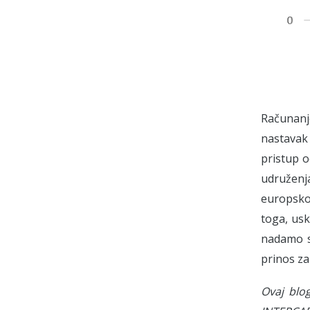
Računanj
nastavak
pristup o
udruženj
europskoj
toga, usk
nadamo se
prinos za
Ovaj blo