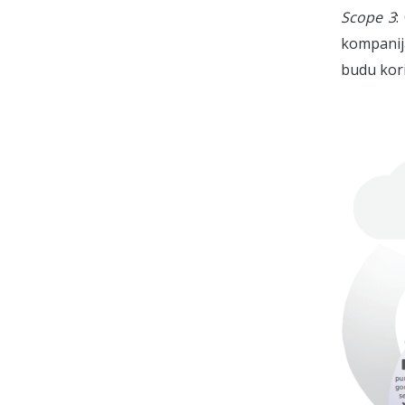
Scope 3
:
kompanija
budu kori