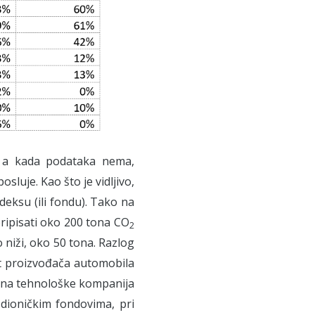
, a kada podataka nema,
luje. Kao što je vidljivo,
deksu (ili fondu). Tako na
pripisati oko 200 tona CO
2
o niži, oko 50 tona. Razlog
ut proizvođača automobila
zi na tehnološke kompanija
 dioničkim fondovima, pri