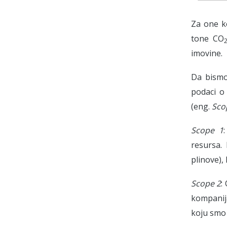
Za one ko
tone CO
imovine.
Da bismo
podaci o
(eng.
Sco
Scope 1
resursa. 
plinove), 
Scope 2
:
kompanija
koju smo 