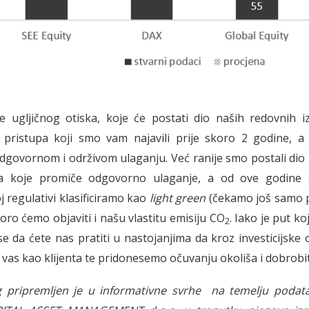
e ugljičnog otiska, koje će postati dio naših redovnih iz
 pristupa koji smo vam najavili prije skoro 2 godine, a u
dgovornom i održivom ulaganju. Već ranije smo postali dio 
a koje promiče odgovorno ulaganje, a od ove godine 
 regulativi klasificiramo kao
light green
(čekamo još samo p
oro ćemo objaviti i našu vlastitu emisiju CO
. Iako je put ko
2
 da ćete nas pratiti u nastojanjima da kroz investicijske 
 vas kao klijenta te pridonesemo očuvanju okoliša i dobrobiti
g pripremljen je u informativne svrhe na temelju podat