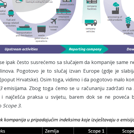
se ipak često susrećemo sa slučajem da kompanije same ne
linova. Pogotovo je to slučaj izvan Europe (gdje je slabij
 (poput Hrvatske). Osim toga, vidimo i da pogotovo malo k
3
emisijama. Zbog toga ćemo se u računanju zadržati na
 i najčešća praksa u svijetu, barem dok se ne poveća b
 o
Scope 3.