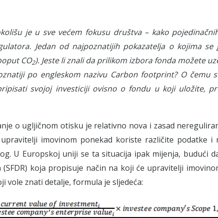
kolišu je u sve većem fokusu društva – kako pojedinačnih
gulatora. Jedan od najpoznatijih pokazatelja o kojima se 
(poput CO
). Jeste li znali da prilikom izbora fonda možete uze
2
poznatiji po engleskom nazivu Carbon footprint? O čemu s
ipisati svojoj investiciji ovisno o fondu u koji uložite, 
anje o ugljičnom otisku je relativno nova i zasad neregulir
 upravitelji imovinom ponekad koriste različite podatke i
tog. U Europskoj uniji se ta situacija ipak mijenja, buduć
a (SFDR) koja propisuje način na koji će upravitelji imovinom
i vole znati detalje, formula je sljedeća: