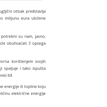
gljični otisak predstavlja
po milijunu eura uložene
 potrebni su nam, jasno,
ože obuhvaćati 3 opsega
orna korištenjem svojih
i spaljuje i tako ispušta
ve) itd.
 energije ili topline koju
ličinu električne energije