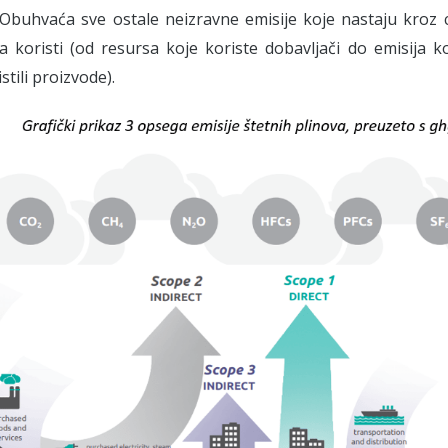
 Obuhvaća sve ostale neizravne emisije koje nastaju kroz cij
 koristi (od resursa koje koriste dobavljači do emisija k
stili proizvode).