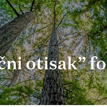
čni otisak” 