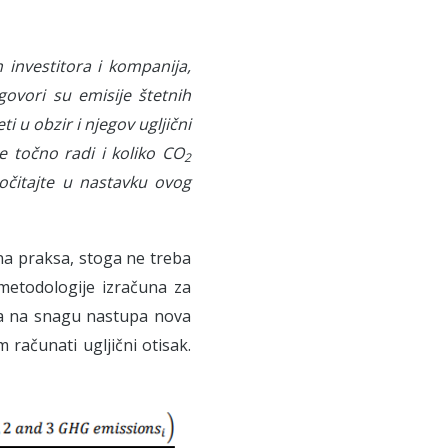
 investitora i kompanija,
govori su emisije štetnih
ti u obzir i njegov ugljični
e točno radi i koliko CO
2
pročitajte u nastavku ovog
ana praksa, stoga ne treba
 metodologije izračuna za
i da na snagu nastupa nova
 računati ugljični otisak.