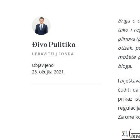
Briga o o
tako i re
plinova 
Đivo Pulitika
otisak, 
UPRAVITELJ FONDA
možete pr
Objavljeno
bloga
.
26. ožujka 2021.
Izvještav
čuditi da
prikaz is
regulacij
Za one koj