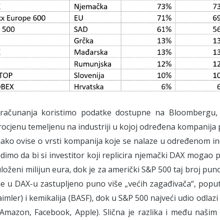
 računanja koristimo podatke dostupne na Bloombergu
ocjenu temeljenu na industriji u kojoj određena kompanija pos
 jako ovise o vrsti kompanija koje se nalaze u određenom in
idimo da bi si investitor koji replicira njemački DAX mogao 
uloženi milijun eura, dok je za američki S&P 500 taj broj pun
 je u DAX-u zastupljeno puno više „većih zagađivača“, pop
mler) i kemikalija (BASF), dok u S&P 500 najveći udio odla
Amazon, Facebook, Apple). Slična je razlika i među našim