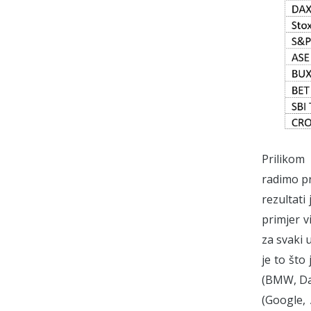
Prilikom
radimo pr
rezultati
primjer v
za svaki 
je to što
(BMW, Dai
(Google, 