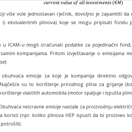
ji više vole jednostavan rječnik, dovoljno je zapamtiti da u
(i ekvivalentnih plinova) koje se mogu pripisati fondu 
2
 u ICAM-u mogli izračunati podatke za pojedinačni fond,
 samim kompanijama. Pritom izvještavanje o emisijama m
pe
):
: obuhvaća emisije za koje je kompanija direktno odgov
Najčešće su to korištenje prirodnog plina za grijanje (koj
korištenje vlastitih automobila (motor spaljuje i ispušta plino
 Obuhvaća neizravne emisije nastale za proizvodnju električne
 koristi (npr. koliko plinova HEP ispusti da bi proizveo ko
potrošili).