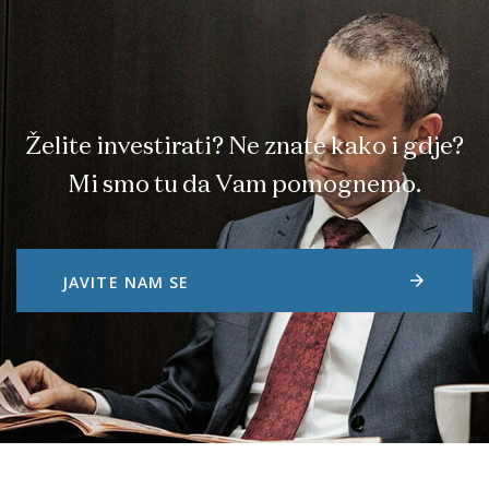
Želite investirati? Ne znate kako i gdje?
Mi smo tu da Vam pomognemo.
arrow_forward
JAVITE NAM SE