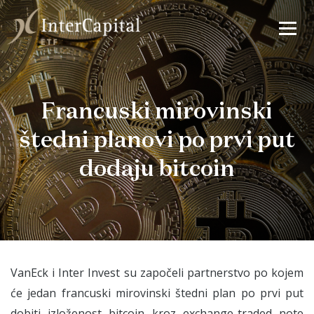
Francuski mirovinski
štedni planovi po prvi put
dodaju bitcoin
VanEck i Inter Invest su započeli partnerstvo po kojem
će jedan francuski mirovinski štedni plan po prvi put
dobiti izloženost bitcoin kroz exchange-traded note