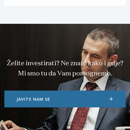
Želite investirati? Ne znate kako i gdje?
Mi smo tu da Vam pomognemo.
arrow_forward
JAVITE NAM SE