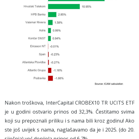
Nakon troškova, InterCapital CROBEX10 TR UCITS ETF
je u godini ostvario prinos od 32,3%. Čestitamo svima
koji su prepoznali priliku i s nama bili kroz godinu! Ako
ste još uvijek s nama, naglašavamo da je i 2025. (do 20.
siječnja) već donijela prinos od 6,7%.