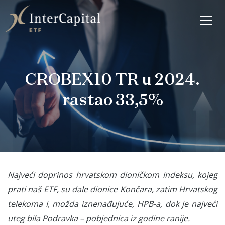
CROBEX10 TR u 2024.
rastao 33,5%
Najveći doprinos hrvatskom dioničkom indeksu, kojeg
prati naš ETF, su dale dionice Končara, zatim Hrvatskog
telekoma i, možda iznenađujuće, HPB-a, dok je najveći
uteg bila Podravka – pobjednica iz godine ranije.