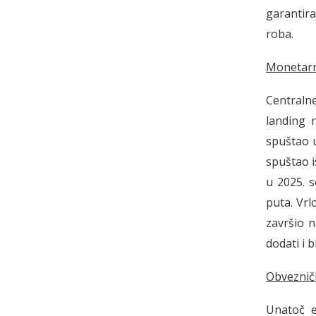
garantira
roba.
Monetarn
Centraln
landing 
spuštao 
spuštao i
u 2025. s
puta. Vrl
završio n
dodati i 
Obvezničk
Unatoč e