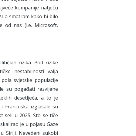
najveće kompanije natječu
AI-a smatram kako bi bilo
 od nas (i.e. Microsoft,
ičkih rizika. Pod rizike
ičke nestabilnosti valja
pola svjetske populacije
ele su pogađati razvijene
klih desetljeća, a to je
 i Francuska izglasale su
 seli u 2025. Što se tiče
eskalirao je u pojasu Gaze
u Siriji. Navedeni sukobi