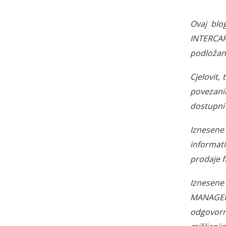
Ovaj blo
INTERCAP
podložan
Cjelovit,
povezani
dostupni 
Iznesene 
informati
prodaje f
Iznesene
MANAGEME
odgovorn