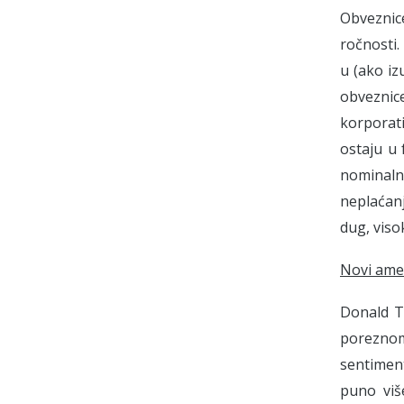
Obveznice
ročnosti.
u (ako i
obveznice
korporat
ostaju u 
nominalne
neplaćan
dug, visoki
Novi amer
Donald T
poreznom
sentiment
puno viš