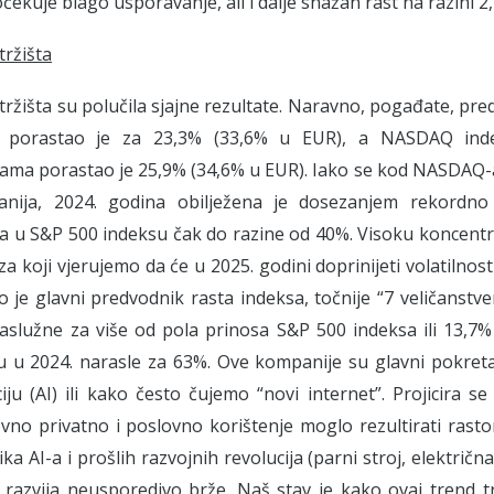
očekuje blago usporavanje, ali i dalje snažan rast na razini 2
tržišta
tržišta su polučila sjajne rezultate. Naravno, pogađate, pre
 porastao je za 23,3% (33,6% u EUR), a NASDAQ inde
ma porastao je 25,9% (34,6% u EUR). Iako se kod NASDAQ-a
nija, 2024. godina obilježena je dosezanjem rekordno 
 u S&P 500 indeksu čak do razine od 40%. Visoku koncentr
 za koji vjerujemo da će u 2025. godini doprinijeti volatilnos
o je glavni predvodnik rasta indeksa, točnije “7 veličanst
zaslužne za više od pola prinosa S&P 500 indeksa ili 13,7
u u 2024. narasle za 63%. Ove kompanije su glavni pokretač
ciju (AI) ili kako često čujemo “novi internet”. Projicira 
vno privatno i poslovno korištenje moglo rezultirati rast
ka AI-a i prošlih razvojnih revolucija (parni stroj, električna
 razvija neusporedivo brže. Naš stav je kako ovaj trend tr