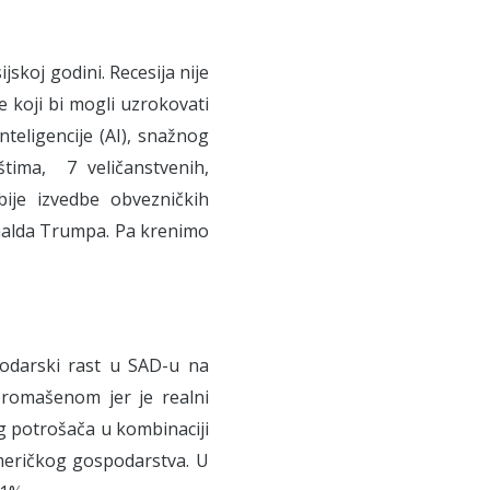
jskoj godini. Recesija nije
e koji bi mogli uzrokovati
teligencije (AI), snažnog
tima, 7 veličanstvenih,
bije izvedbe obvezničkih
nalda Trumpa. Pa krenimo
podarski rast u SAD-u na
promašenom jer je realni
og potrošača u kombinaciji
meričkog gospodarstva. U