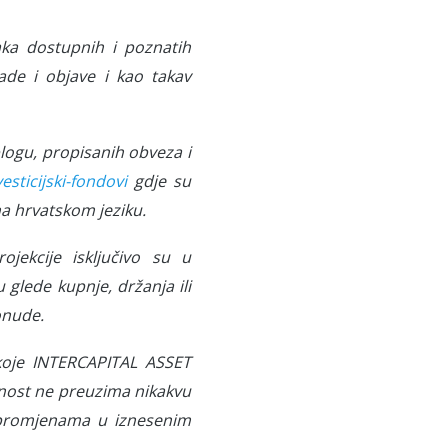
aka dostupnih i poznatih
de i objave i kao takav
blogu, propisanih obveza i
sticijski-fondovi
gdje su
na hrvatskom jeziku.
rojekcije isključivo su u
u glede kupnje, držanja ili
onude.
koje INTERCAPITAL ASSET
nost ne preuzima nikakvu
 promjenama u iznesenim