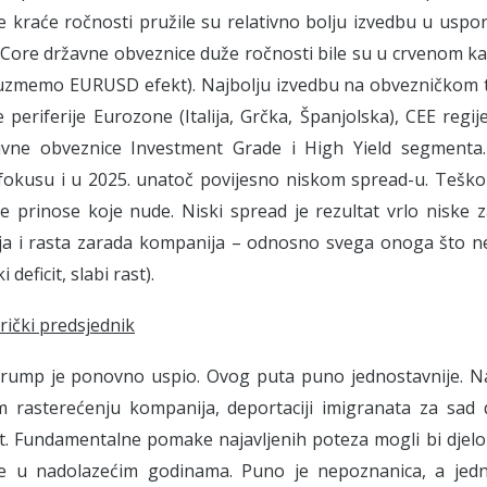
 kraće ročnosti pružile su relativno bolju izvedbu u usp
 Core državne obveznice duže ročnosti bile su u crvenom ka
zuzmemo EURUSD efekt). Najbolju izvedbu na obvezničkom tr
 periferije Eurozone (Italija, Grčka, Španjolska), CEE regi
ivne obveznice Investment Grade i High Yield segmenta.
fokusu i u 2025. unatoč povijesno niskom spread-u. Teško 
 prinose koje nude. Niski spread je rezultat vrlo niske z
ja i rasta zarada kompanija – odnosno svega onoga što ne 
 deficit, slabi rast).
ički predsjednik
rump je ponovno uspio. Ovog puta puno jednostavnije. Na
 rasterećenju kompanija, deportaciji imigranata za sad d
. Fundamentalne pomake najavljenih poteza mogli bi djelomi
e u nadolazećim godinama. Puno je nepoznanica, a jed