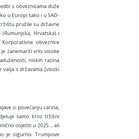
oredbi s obveznicama duže
ko u Europi tako i u SAD-
žištu pružile su državne
je (Rumunjska, Hrvatska) i
 Korporativne obveznice
je zanemariti vrlo visoke
aduženosti, niskih razina
valja s državama (visoki
jave o povećanju carina,
jeluje samo kroz tržišni
čno osjetiti u 2025. , ali
no je sigurno. Trumpove