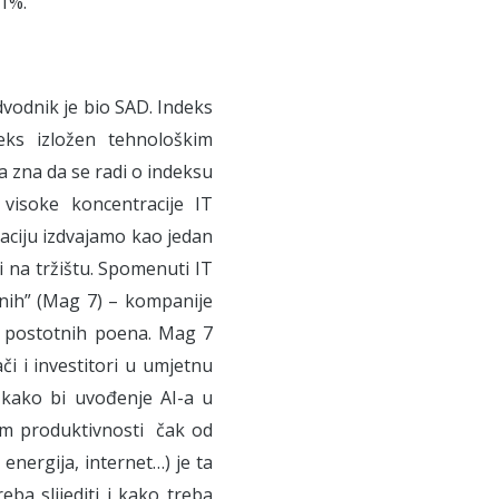
,1%.
dvodnik je bio SAD. Indeks
ks izložen tehnološkim
 zna da se radi o indeksu
visoke koncentracije IT
aciju izdvajamo kao jedan
ti na tržištu. Spomenuti IT
venih” (Mag 7) – kompanije
% postotnih poena. Mag 7
i i investitori u umjetnu
se kako bi uvođenje AI-a u
om produktivnosti čak od
 energija, internet…) je ta
eba slijediti i kako treba