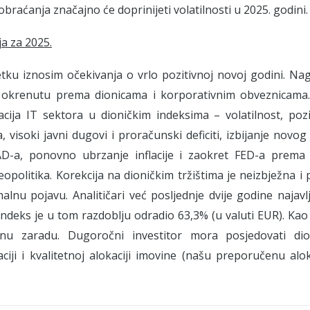
 obraćanja značajno će doprinijeti volatilnosti u 2025. godini.
a za 2025.
tku iznosim očekivanja o vrlo pozitivnoj novoj godini. Nag
 okrenutu prema dionicama i korporativnim obveznicama. R
cija IT sektora u dioničkim indeksima – volatilnost, pozit
, visoki javni dugovi i proračunski deficiti, izbijanje nov
AD-a, ponovno ubrzanje inflacije i zaokret FED-a prema 
 geopolitika. Korekcija na dioničkim tržištima je neizbježna 
lnu pojavu. Analitičari već posljednje dvije godine najavlj
ndeks je u tom razdoblju odradio 63,3% (u valuti EUR). Kao 
nu zaradu. Dugoročni investitor mora posjedovati di
kaciji i kvalitetnoj alokaciji imovine (našu preporučenu al