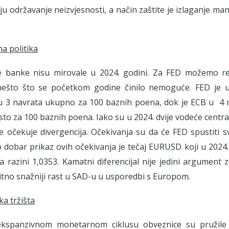
ju održavanje neizvjesnosti, a način zaštite je izlaganje manj
a politika
e banke nisu mirovale u 2024. godini. Za FED možemo reć
nešto što se početkom godine činilo nemoguće. FED je u
u 3 navrata ukupno za 100 baznih poena, dok je ECB u 4 
sto za 100 baznih poena. Iako su u 2024. dvije vodeće centr
e očekuje divergencija. Očekivanja su da će FED spustiti 
o dobar prikaz ovih očekivanja je tečaj EURUSD koji u 2024
a razini 1,0353. Kamatni diferencijal nije jedini argument
bitno snažniji rast u SAD-u u usporedbi s Europom.
a tržišta
kspanzivnom monetarnom ciklusu obveznice su pružile r