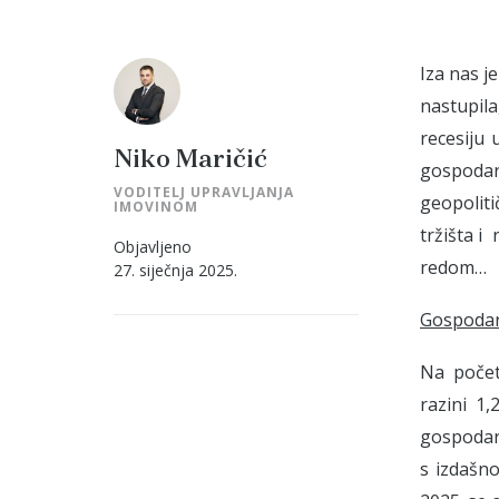
Iza nas j
nastupila
recesiju 
Niko Maričić
gospodar
VODITELJ UPRAVLJANJA
geopolit
IMOVINOM
tržišta 
Objavljeno
redom…
27. siječnja 2025.
Gospodar
Na počet
razini 1
gospodars
s izdašn