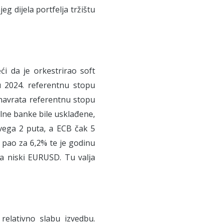
eg dijela portfelja tržištu
i da je orkestrirao soft
 2024. referentnu stopu
navrata referentnu stopu
alne banke bile usklađene,
svega 2 puta, a ECB čak 5
. pao za 6,2% te je godinu
 za niski EURUSD. Tu valja
elativno slabu izvedbu.