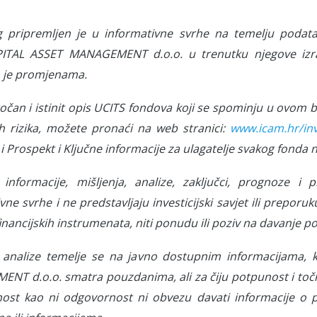
g pripremljen je u informativne svrhe na temelju podat
ITAL ASSET MANAGEMENT d.o.o. u trenutku njegove izra
 je promjenama.
 točan i istinit opis UCITS fondova koji se spominju u ovom 
h rizika, možete pronaći na web stranici:
www.icam.hr/inve
i Prospekt i Ključne informacije za ulagatelje svakog fonda 
informacije, mišljenja, analize, zaključci, prognoze i p
vne svrhe i ne predstavljaju investicijski savjet ili preporuk
inancijskih instrumenata, niti ponudu ili poziv na davanje p
 analize temelje se na javno dostupnim informacijama, 
NT d.o.o. smatra pouzdanima, ali za čiju potpunost i toč
ost kao ni odgovornost ni obvezu davati informacije o