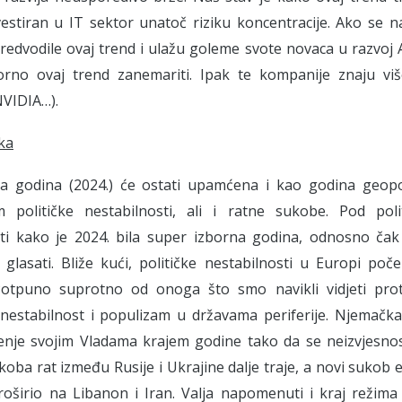
vestiran u IT sektor unatoč riziku koncentracije. Ako se 
redvodile ovaj trend i ulažu goleme svote novaca u razvoj 
rno ovaj trend zanemariti. Ipak te kompanije znaju više
NVIDIA…).
ka
a godina (2024.) će ostati upamćena i kao godina geopolit
m političke nestabilnosti, ali i ratne sukobe. Pod polit
i kako je 2024. bila super izborna godina, odnosno čak 
glasati. Bliže kući, političke nestabilnosti u Europi poč
Potpuno suprotno od onoga što smo navikli vidjeti prote
 nestabilnost i populizam u državama periferije. Njemačka
nje svojim Vladama krajem godine tako da se neizvjesnost
koba rat između Rusije i Ukrajine dalje traje, a novi sukob 
roširio na Libanon i Iran. Valja napomenuti i kraj režima 