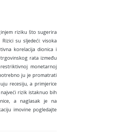
injem riziku što sugerira
izici su sljedeći: visoka
ivna korelacija dionica i
og trgovinskog rata između
restriktivnoj monetarnoj
i potrebno ju je promatrati
uju recesiju, a primjerice
najveći rizik istaknuo bih
onice, a naglasak je na
okaciju imovine pogledajte