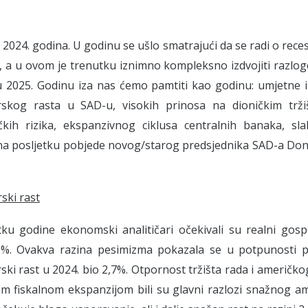
e 2024. godina. U godinu se ušlo smatrajući da se radi o recesi
, a u ovom je trenutku iznimno kompleksno izdvojiti razlog
u 2025. Godinu iza nas ćemo pamtiti kao godinu: umjetne in
skog rasta u SAD-u, visokih prinosa na dioničkim tržiš
ičkih rizika, ekspanzivnog ciklusa centralnih banaka, sla
i na posljetku pobjede novog/starog predsjednika SAD-a Do
ski rast
ku godine ekonomski analitičari očekivali su realni gos
,2%. Ovakva razina pesimizma pokazala se u potpunosti 
ki rast u 2024. bio 2,7%. Otpornost tržišta rada i američk
om fiskalnom ekspanzijom bili su glavni razlozi snažnog a