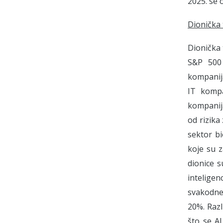
2025. se 
Dionička 
Dionička 
S&P 500
kompanija
IT kompa
kompanija
od rizika
sektor bi
koje su 
dionice s
inteligen
svakodne
20%. Razli
što se AI