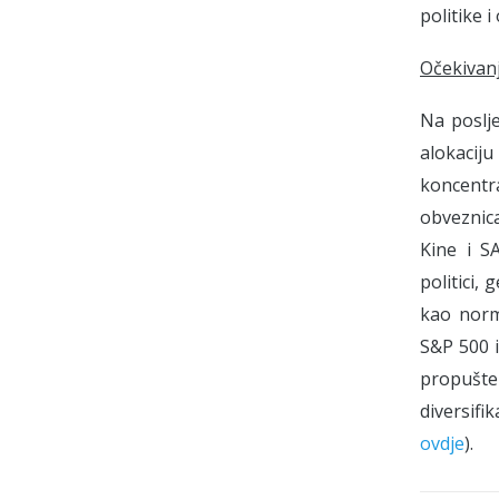
politike i
Očekivanj
Na poslje
alokaciju
koncentra
obveznica
Kine i S
politici,
kao norma
S&P 500 i
propušte
diversifi
ovdje
).