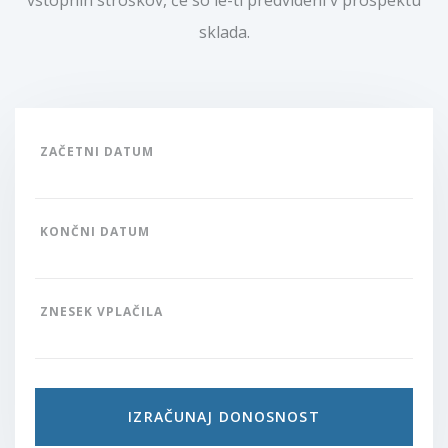
vstopnih stroškov, če so le-ti predvideni v prospektu
sklada.
ZAČETNI DATUM
KONČNI DATUM
ZNESEK VPLAČILA
IZRAČUNAJ DONOSNOST