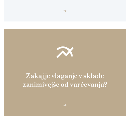
multiline_chart
Zakaj je vlaganje v sklade
zanimivejše od varčevanja?