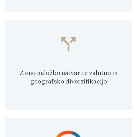
call_split
Z eno naložbo ustvarite valutno in
geografsko diverzifikacijo