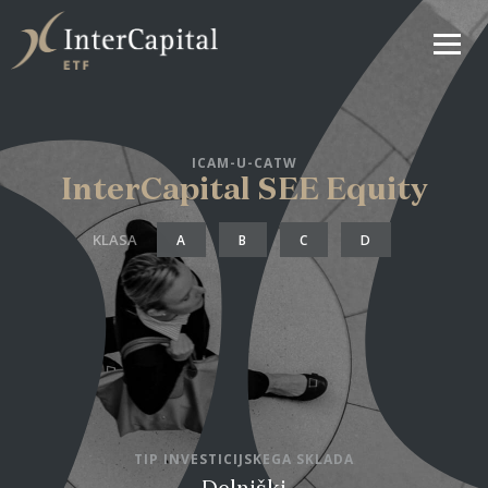
ICAM-U-CATW
InterCapital SEE Equity
KLASA
A
B
C
D
TIP INVESTICIJSKEGA SKLADA