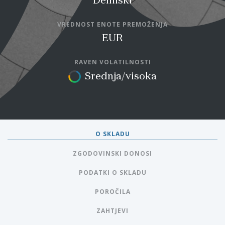
Delniški
VREDNOST ENOTE PREMOŽENJA
EUR
RAVEN VOLATILNOSTI
Srednja/visoka
O SKLADU
ZGODOVINSKI DONOSI
PODATKI O SKLADU
POROČILA
ZAHTJEVI