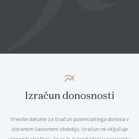
multiline_chart
Izračun donosnosti
Vnesite datume za izračun potencialnega donosa v
izbranem časovnem obdobju. Izračun ne vključuje