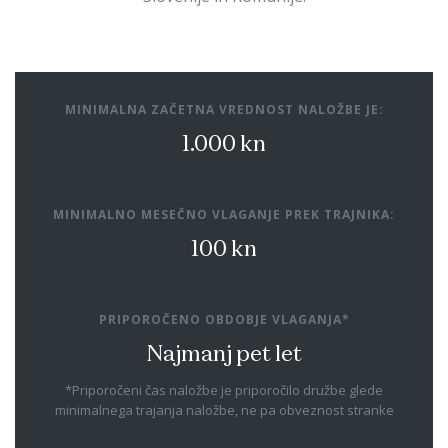
MINIMALNA ZAČETNA VREDNOST NALOŽBE JE:
1.000 kn
MINIMALNO MESEČNO VLAGANJE PREK TRAJNIKA:
100 kn
PRIPOROČENO OBDOBJE VLAGANJA*
Najmanj pet let
*Priporočeni čas naložbe je priporočilo družbe glede
minimalnega trajanja naložbe, ne pa obveznost stranke