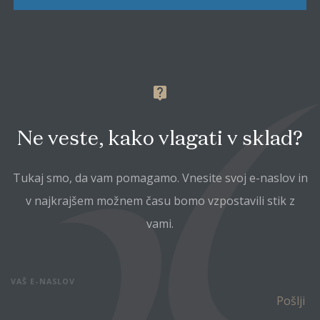
live_help
Ne veste, kako vlagati v sklad?
Tukaj smo, da vam pomagamo. Vnesite svoj e-naslov in
v najkrajšem možnem času bomo vzpostavili stik z
vami.
VAŠ E-NASLOV