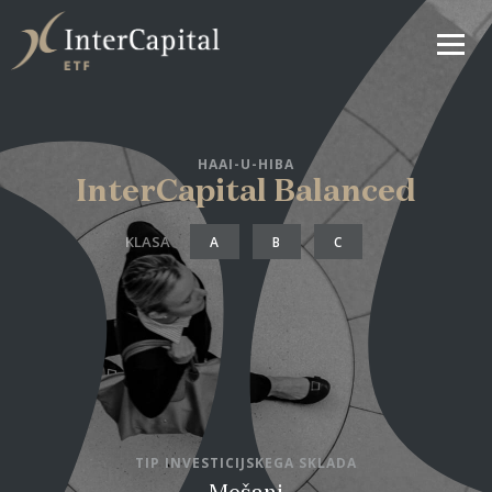
HAAI-U-HIBA
InterCapital Balanced
KLASA
A
B
C
TIP INVESTICIJSKEGA SKLADA