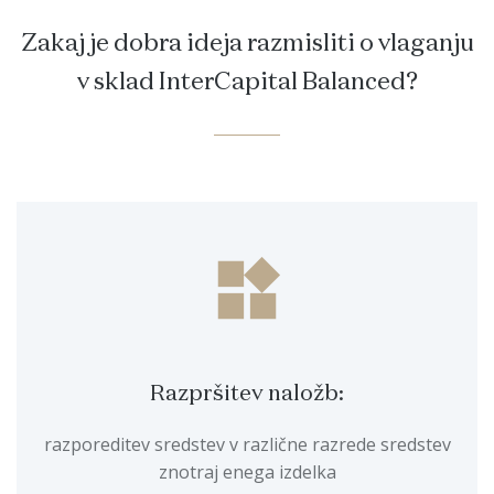
Zakaj je dobra ideja razmisliti o vlaganju
v sklad InterCapital Balanced?
widgets
Razpršitev naložb:
razporeditev sredstev v različne razrede sredstev
znotraj enega izdelka