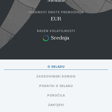
Mešani
VREDNOST ENOTE PREMOŽENJA
EUR
RAVEN VOLATILNOSTI
Srednja
O SKLADU
ZGODOVINSKI DONOSI
PODATKI O SKLADU
POROČILA
ZAHTJEVI