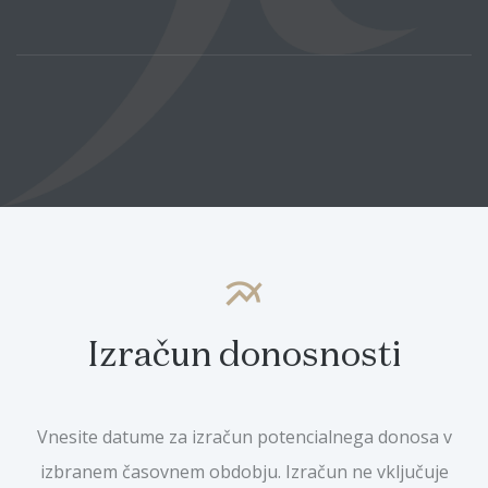
multiline_chart
Izračun donosnosti
Vnesite datume za izračun potencialnega donosa v
izbranem časovnem obdobju. Izračun ne vključuje