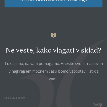
ZAHTEVEK ZA IZPLAČILO ENOT PREMOŽENJA
live_help
Ne veste, kako vlagati v sklad?
Tukaj smo, da vam pomagamo. Vnesite svoj e-naslov in
v najkrajšem možnem času bomo vzpostavili stik z
vami.
VAŠ E-NASLOV