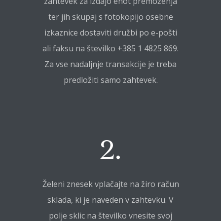
zahtevek za izdajo enot premoženja
ter jih skupaj s fotokopijo osebne
izkaznice dostaviti družbi po e-pošti
ali faksu na številko +385 1 4825 869.
Za vse nadaljnje transakcije je treba
predložiti samo zahtevek.
2.
Želeni znesek vplačajte na žiro račun
sklada, ki je naveden v zahtevku. V
polje sklic na številko vnesite svoj