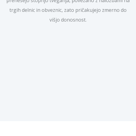
prenesejo stopnjo tveganja, povezano z naložbami na
trgih delnic in obveznic, zato pričakujejo zmerno do
višjo donosnost.