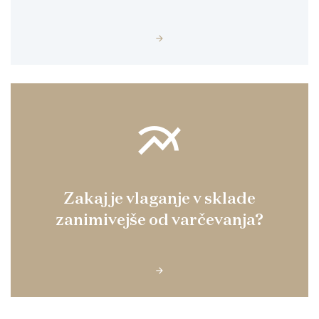
multiline_chart
Zakaj je vlaganje v sklade
zanimivejše od varčevanja?