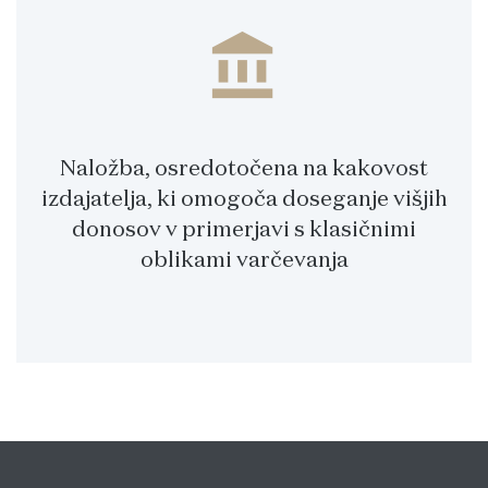
account_balance
Naložba, osredotočena na kakovost
izdajatelja, ki omogoča doseganje višjih
donosov v primerjavi s klasičnimi
oblikami varčevanja