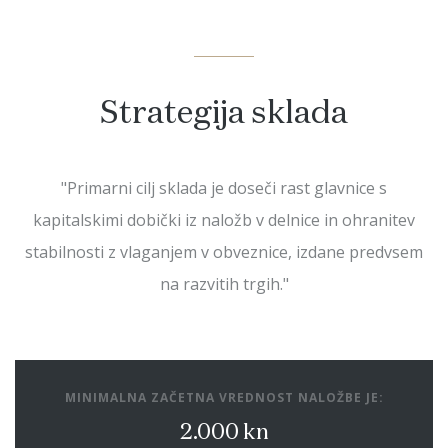
DOKUMENTI
Strategija sklada
"Primarni cilj sklada je doseči rast glavnice s
kapitalskimi dobički iz naložb v delnice in ohranitev
stabilnosti z vlaganjem v obveznice, izdane predvsem
na razvitih trgih."
MINIMALNA ZAČETNA VREDNOST NALOŽBE JE:
2.000 kn