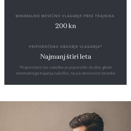
MINIMALNO MESEČNO VLAGANJE PREK TRAJNIKA:
200 kn
PRIPOROČENO OBDOBJE VLAGANJA*
Najmanj štiri leta
*Priporočeni čas naložbe je priporočilo družbe glede
minimalnega trajanja naložbe, ne pa obveznost stranke