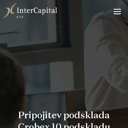
Pripojitev podsklada
Crobex 10 podskladu