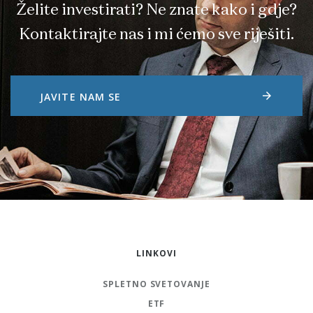
Želite investirati? Ne znate kako i gdje?
Kontaktirajte nas i mi ćemo sve riješiti.
arrow_forward
JAVITE NAM SE
LINKOVI
SPLETNO SVETOVANJE
ETF