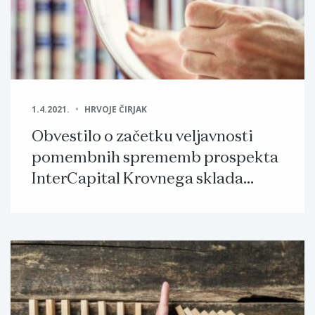
1.4.2021.
HRVOJE ČIRJAK
Obvestilo o začetku veljavnosti
pomembnih sprememb prospekta
InterCapital Krovnega sklada
UCITS in manjših sprememb
prospekta