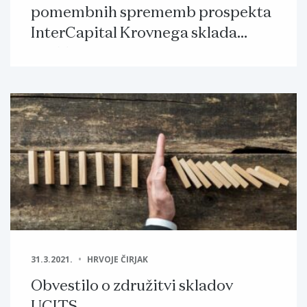
pomembnih sprememb prospekta
InterCapital Krovnega sklada
UCITS in manjših sprememb
prospekta
31.3.2021.
HRVOJE ČIRJAK
Obvestilo o združitvi skladov