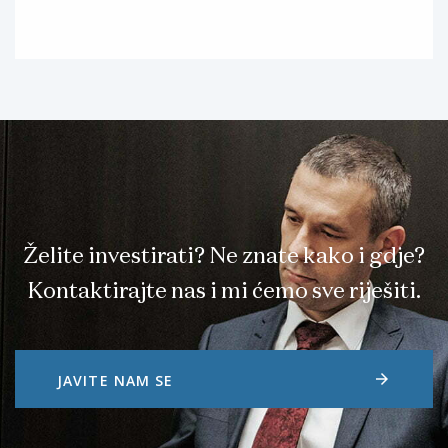
Želite investirati? Ne znate kako i gdje?
Kontaktirajte nas i mi ćemo sve riješiti.
arrow_forward
JAVITE NAM SE