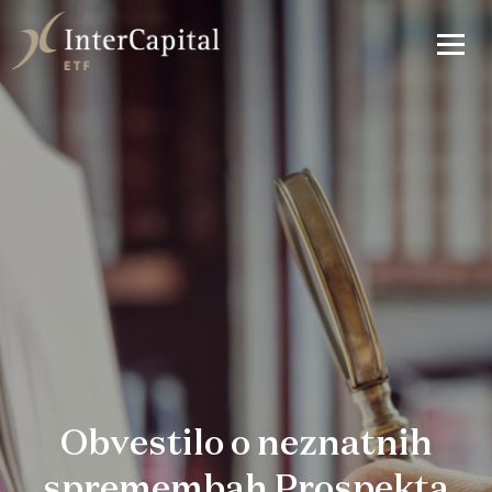
Obvestilo o neznatnih
spremembah Prospekta