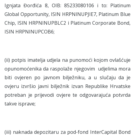
Ignjata Đorđića 8, OIB: 85233080106 i to: Platinum
Global Opportunity, ISIN HRPNINUPJIE7, Platinum Blue
Chip, ISIN HRPNINUPBLC2 i Platinum Corporate Bond,
ISIN HRPNINUPCOB6;
(ii) potpis imatelja udjela na punomoći kojom ovlašćuje
opunomoćenika da raspolaže njegovim udjelima mora
biti ovjeren po javnom bilježniku, a u slučaju da je
ovjeru izvršio javni bilježnik izvan Republike Hrvatske
potreban je prijevodi ovjere te odgovarajuća potvrda
takve isprave;
(iii) naknada depozitaru za pod-fond InterCapital Bond