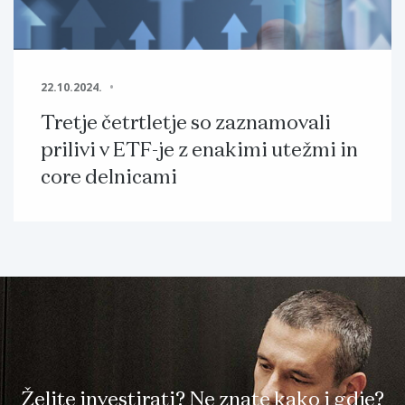
22.10.2024.
Tretje četrtletje so zaznamovali
prilivi v ETF-je z enakimi utežmi in
core delnicami
Želite investirati? Ne znate kako i gdje?