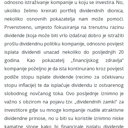
odnosno istraživanje kompanije u koju se investira. No,
ukoliko želimo kreirati portfelj dividendnih dionica,
nekoliko osnovnih pokazatelja nam može pomoći.
Prvenstveno, umjesto fokusiranja na trenutnu razinu
dividende (koja može biti vrlo izdašna) dobro je istražiti
prošlu dividendnu politiku kompanije, odnosno povijest
isplata dividendi unazad nekoliko do posljednjih 20
godina. Kao pokazatelj „financijskog zdravlja“
kompanije poželjno je da ista kontinurano kroz povijest
podiže stopu isplate dividende (recimo za očekivanu
stopu inflacije) te da isplaćuje dividendu iz ostvarenog
slobodnog novčanog toka. Ovo posljednje iznimno je
važno s obzirom na pojavu tzv. „dividendnih zamki“ za
investitore gdje su mnoge kompanije nudile atraktivne
dividendne prinose, no u biti su koristile iznimno niske
kamatne stope kako bi financirale isplatu dividende