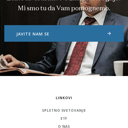
Mi smo tu da Vam pomognemo.
arrow_forward
JAVITE NAM SE
LINKOVI
SPLETNO SVETOVANJE
ETF
O NAS