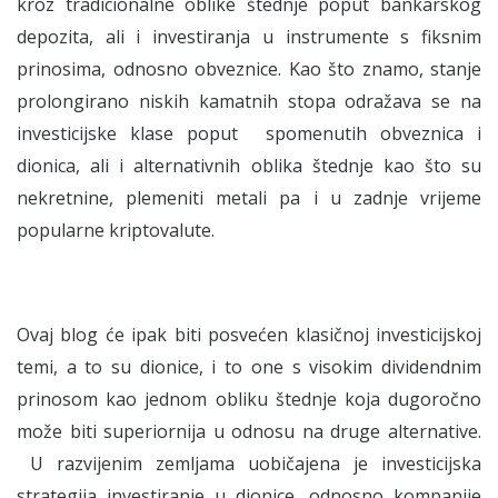
kroz tradicionalne oblike štednje poput bankarskog
depozita, ali i investiranja u instrumente s fiksnim
prinosima, odnosno obveznice. Kao što znamo, stanje
prolongirano niskih kamatnih stopa odražava se na
investicijske klase poput spomenutih obveznica i
dionica, ali i alternativnih oblika štednje kao što su
nekretnine, plemeniti metali pa i u zadnje vrijeme
popularne kriptovalute.
Ovaj blog će ipak biti posvećen klasičnoj investicijskoj
temi, a to su dionice, i to one s visokim dividendnim
prinosom kao jednom obliku štednje koja dugoročno
može biti superiornija u odnosu na druge alternative.
U razvijenim zemljama uobičajena je investicijska
strategija investiranje u dionice, odnosno kompanije