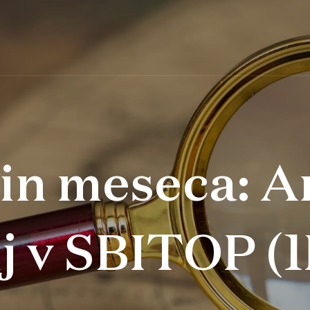
n meseca: A
ij v SBITOP (