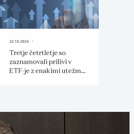
22.10.2024.
Tretje četrtletje so
zaznamovali prilivi v
ETF-je z enakimi utežmi
in core delnicami