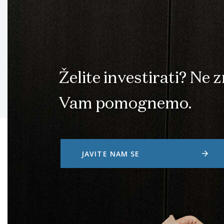
Želite investirati? Ne 
Vam pomognemo.
arrow_forward
JAVITE NAM SE