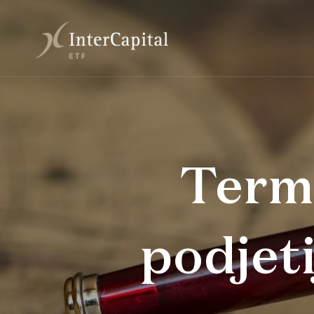
Termi
podjet