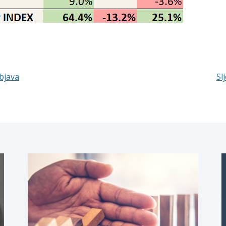
bjava
Sl