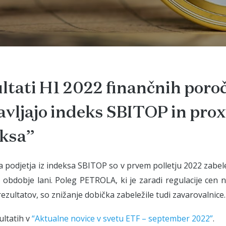
ltati H1 2022 finančnih poročil
avljajo indeks SBITOP in prox
ksa”
a podjetja iz indeksa SBITOP so v prvem polletju 2022 zabel
obdobje lani. Poleg PETROLA, ki je zaradi regulacije cen n
rezultatov, so znižanje dobička zabeležile tudi zavarovalnice.
ultatih v
“Aktualne novice v svetu ETF – september 2022”
.