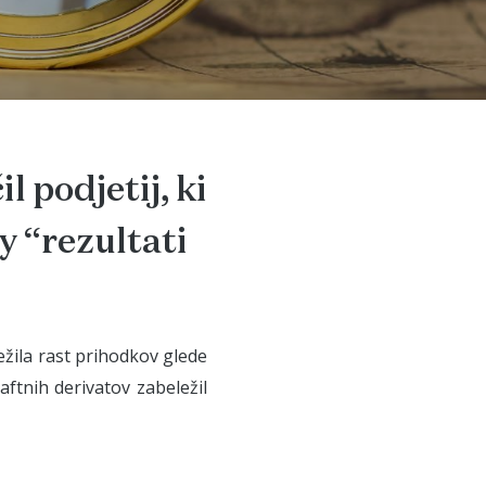
 podjetij, ki
y “rezultati
ežila rast prihodkov glede
aftnih derivatov zabeležil