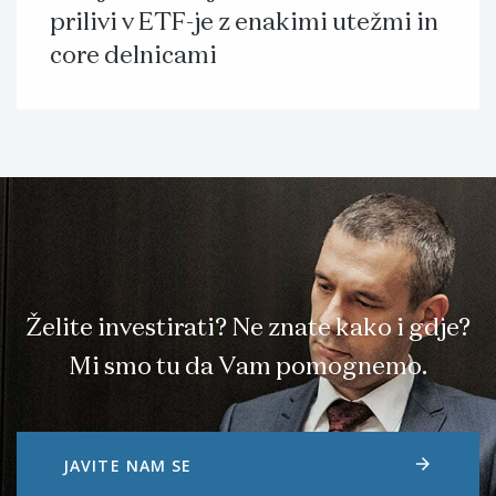
prilivi v ETF-je z enakimi utežmi in
core delnicami
Želite investirati? Ne znate kako i gdje?
Mi smo tu da Vam pomognemo.
arrow_forward
JAVITE NAM SE