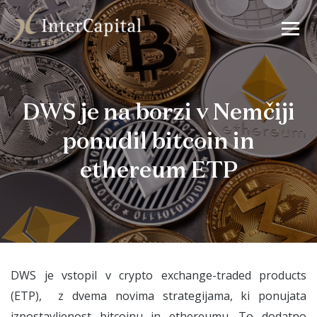
DWS je na borzi v Nemčiji
ponudil bitcoin in
ethereum ETP
DWS je vstopil v crypto exchange-traded products
(ETP), z dvema novima strategijama, ki ponujata
izpostavljenost bitcoinu in ethereumu. To dodatno