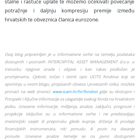
stalne i rastuće uplate te možemo očekivati povećanje
potražnje i daljnju kompresiju premije između
hrvatskih te obveznica članica eurozone.
Ovaj blog pripremljen je u informativne svrhe na temelju podataka
dostupnih i poznatih INTERCAPITAL ASSET MANAGEMENT d.o.o. u
trenutku njegove izrade i objave i kao takav podložan je
promjenama. Cjelovit, točan i istinit opis UCITS fondova koji se
spominju u ovom blogu, propisanih obveza i povezanih rizika, možete
pronaći na web stranici:
www.icam.hr/hr/fondovi
gdje su dostupni i
Prospekt i Ključne informacije za ulagatelje svakog fonda na hrvatskom
jeziku. Iznesene informacije, mišljenja, analize, zaključci, prognoze i
projekcije isključivo su u informativne svrhe i ne predstavljaju
investicijski savjet ili preporuku glede kupnje, držanja ili prodaje
financijskih instrumenata, niti ponudu ili poziv na davanje
ponude. Iznesene analize temelje se na javno dostupnim