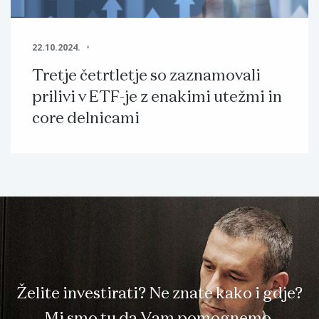
22.10.2024.
Tretje četrtletje so zaznamovali
prilivi v ETF-je z enakimi utežmi in
core delnicami
Želite investirati? Ne znate kako i gdje?