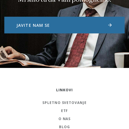
Mi smo tu da Vam pomognemo.
arrow_forward
JAVITE NAM SE
LINKOVI
SPLETNO SVETOVANJE
ETF
O NAS
BLOG