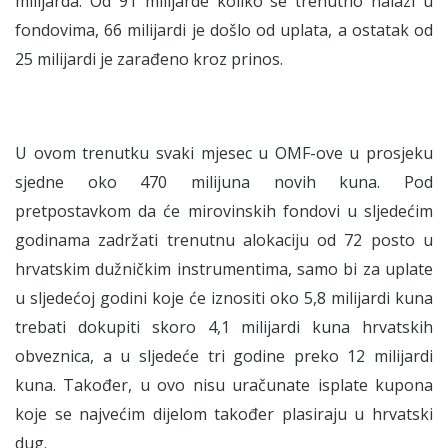
milijarda. Od 91 milijarde koliko se trenutno nalazi u
fondovima, 66 milijardi je došlo od uplata, a ostatak od
25 milijardi je zarađeno kroz prinos.
U ovom trenutku svaki mjesec u OMF-ove u prosjeku
sjedne oko 470 milijuna novih kuna. Pod
pretpostavkom da će mirovinskih fondovi u sljedećim
godinama zadržati trenutnu alokaciju od 72 posto u
hrvatskim dužničkim instrumentima, samo bi za uplate
u sljedećoj godini koje će iznositi oko 5,8 milijardi kuna
trebati dokupiti skoro 4,1 milijardi kuna hrvatskih
obveznica, a u sljedeće tri godine preko 12 milijardi
kuna. Također, u ovo nisu uračunate isplate kupona
koje se najvećim dijelom također plasiraju u hrvatski
dug.