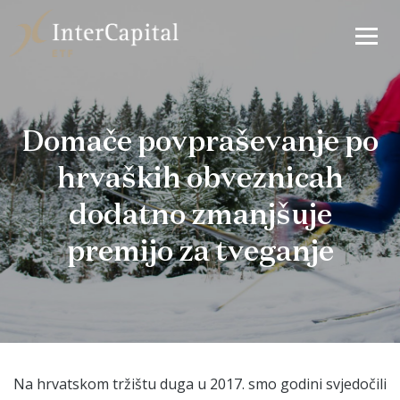
Domače povpraševanje po
hrvaških obveznicah
dodatno zmanjšuje
premijo za tveganje
Na hrvatskom tržištu duga u 2017. smo godini svjedočili