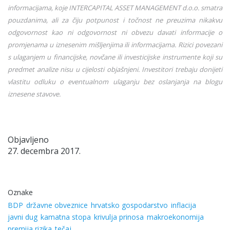
informacijama, koje INTERCAPITAL ASSET MANAGEMENT d.o.o. smatra
pouzdanima, ali za čiju potpunost i točnost ne preuzima nikakvu
odgovornost kao ni odgovornost ni obvezu davati informacije o
promjenama u iznesenim mišljenjima ili informacijama. Rizici povezani
s ulaganjem u financijske, novčane ili investicijske instrumente koji su
predmet analize nisu u cijelosti objašnjeni. Investitori trebaju donijeti
vlastitu odluku o eventualnom ulaganju bez oslanjanja na blogu
iznesene stavove.
Objavljeno
27. decembra 2017.
Oznake
BDP
državne obveznice
hrvatsko gospodarstvo
inflacija
javni dug
kamatna stopa
krivulja prinosa
makroekonomija
premija rizika
tečaj