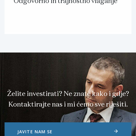
Odgovorno in trajnostno vlaganje
Želite investirati? Ne znate kako i gdje?
Kontaktirajte nas i mi ćemo sve riješiti.
arrow_forward
JAVITE NAM SE