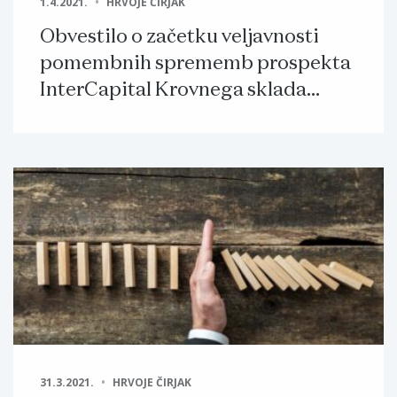
1.4.2021.
HRVOJE ČIRJAK
Obvestilo o začetku veljavnosti
pomembnih sprememb prospekta
InterCapital Krovnega sklada
UCITS in manjših sprememb
prospekta
31.3.2021.
HRVOJE ČIRJAK