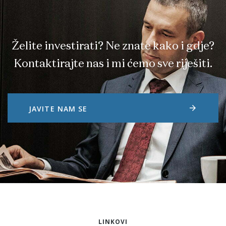
Želite investirati? Ne znate kako i gdje?
Kontaktirajte nas i mi ćemo sve riješiti.
arrow_forward
JAVITE NAM SE
LINKOVI