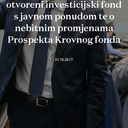
otvoreni investicijski fond
s javnom ponudom te o
nebitnim promjenama
Prospekta Krovnog fonda
31.10.2017.