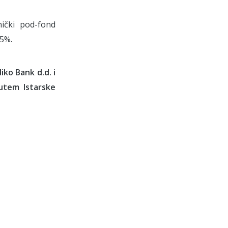
ički pod-fond
,5%.
ko Bank d.d. i
utem Istarske