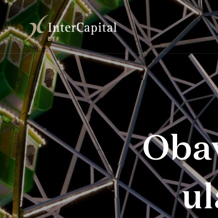
Obav
ul