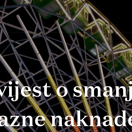
ijest o sman
azne naknad