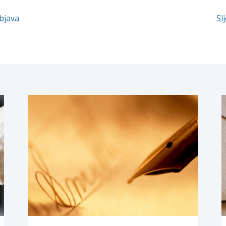
bjava
Sl