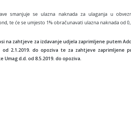
ve smanjuje se ulazna naknada za ulaganja u obvezn
ond, te će se umjesto 1% obračunavati ulazna naknada od 0
osi na zahtjeve za izdavanje udjela zaprimljene putem Addi
. od 2.1.2019. do opoziva te za zahtjeve zaprimljene p
e Umag d.d. od 8.5.2019. do opoziva.