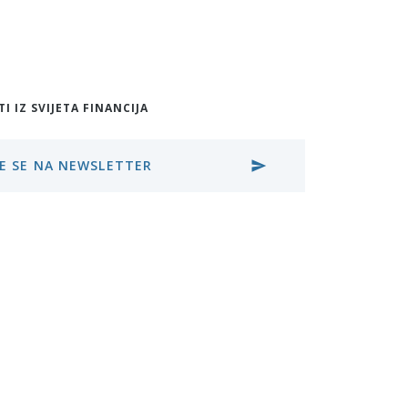
TI IZ SVIJETA FINANCIJA
TE SE NA NEWSLETTER
send