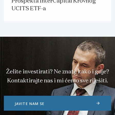
Prospekta InterCapital Krovnog
UCITS ETF-a
Želite investirati? Ne znate kako i gdje?
Kontaktirajte nas i mi ćemo sve riješiti.
arrow_forward
JAVITE NAM SE