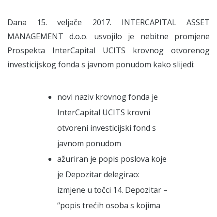
Dana 15. veljače 2017. INTERCAPITAL ASSET
MANAGEMENT d.o.o. usvojilo je nebitne promjene
Prospekta InterCapital UCITS krovnog otvorenog
investicijskog fonda s javnom ponudom kako slijedi:
novi naziv krovnog fonda je
InterCapital UCITS krovni
otvoreni investicijski fond s
javnom ponudom
ažuriran je popis poslova koje
je Depozitar delegirao:
izmjene u točci 14. Depozitar –
“popis trećih osoba s kojima