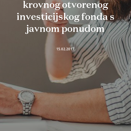
krovnog otvorenog
investicijskog fonda s
javnom ponudom
15.02.2017.