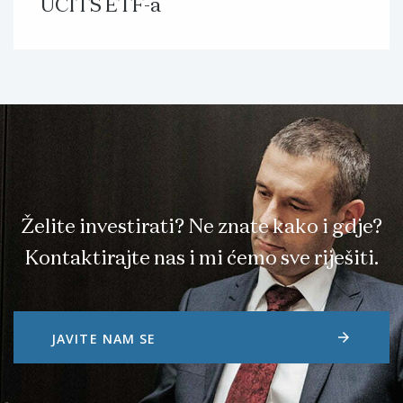
UCITS ETF-a
Želite investirati? Ne znate kako i gdje?
Kontaktirajte nas i mi ćemo sve riješiti.
arrow_forward
JAVITE NAM SE