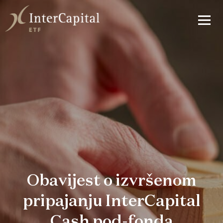
Obavijest o izvršenom
pripajanju InterCapital
Cash pod-fonda