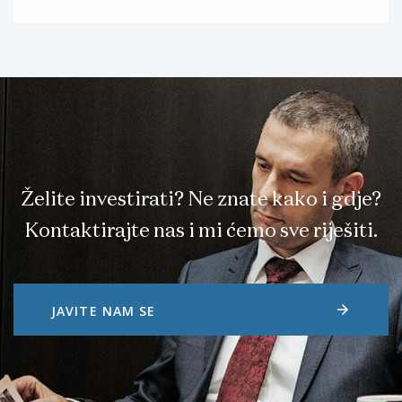
Želite investirati? Ne znate kako i gdje?
Kontaktirajte nas i mi ćemo sve riješiti.
arrow_forward
JAVITE NAM SE