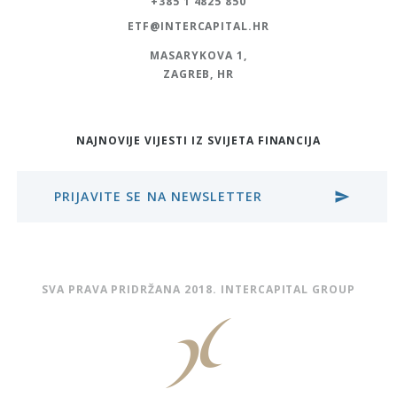
+385 1 4825 850
ETF@INTERCAPITAL.HR
MASARYKOVA 1,
ZAGREB, HR
NAJNOVIJE VIJESTI IZ SVIJETA FINANCIJA
PRIJAVITE SE NA NEWSLETTER
send
SVA PRAVA PRIDRŽANA 2018. INTERCAPITAL GROUP