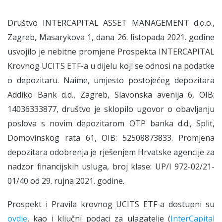
Društvo INTERCAPITAL ASSET MANAGEMENT d.o.o.,
Zagreb, Masarykova 1, dana 26. listopada 2021. godine
usvojilo je nebitne promjene Prospekta INTERCAPITAL
Krovnog UCITS ETF-a u dijelu koji se odnosi na podatke
o depozitaru. Naime, umjesto postojećeg depozitara
Addiko Bank d.d., Zagreb, Slavonska avenija 6, OIB:
14036333877, društvo je sklopilo ugovor o obavljanju
poslova s novim depozitarom OTP banka d.d., Split,
Domovinskog rata 61, OIB: 52508873833. Promjena
depozitara odobrenja je rješenjem Hrvatske agencije za
nadzor financijskih usluga, broj klase: UP/I 972-02/21-
01/40 od 29. rujna 2021. godine.
Prospekt i Pravila krovnog UCITS ETF-a dostupni su
ovdje
, kao i ključni podaci za ulagatelje (
InterCapital