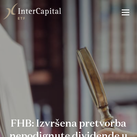
FHB: Izvršena pretvorba
nepodignute dividende u