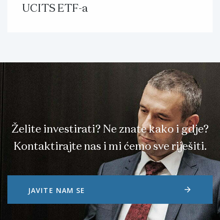
UCITS ETF-a
Želite investirati? Ne znate kako i gdje?
Kontaktirajte nas i mi ćemo sve riješiti.
arrow_forward
JAVITE NAM SE