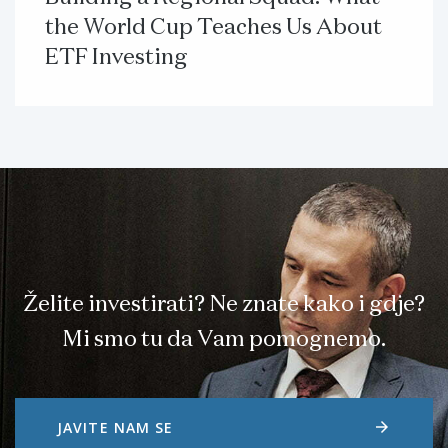
the World Cup Teaches Us About
ETF Investing
Želite investirati? Ne znate kako i gdje?
Mi smo tu da Vam pomognemo.
arrow_forward
JAVITE NAM SE